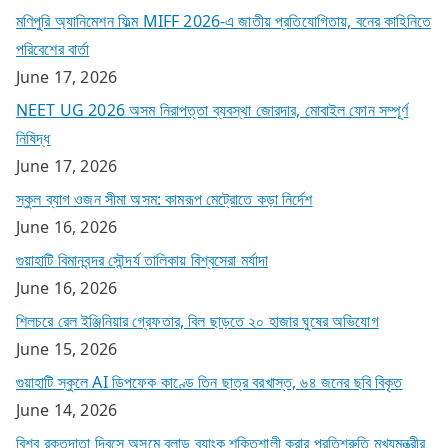
মণিপুরি অ্যানিমেশন ফিল্ম MIFF 2026-এ জাতীয় প্রতিযোগিতায়, বনের কাহিনিতে
পরিবেশের বার্তা
June 17, 2026
NEET UG 2026 অসম নিরাপত্তা ব্যবস্থা জোরদার, মোবাইল ফোন সম্পূর্ণ
নিষিদ্ধ
June 17, 2026
স্কুল ব্যাগ ওজন সীমা অসম: কামরূপ মেট্রোতে কড়া নির্দেশ
June 16, 2026
গুয়াহাটি বিমানবন্দর সৌন্দর্য তালিকায় বিশ্বসেরা মর্যাদা
June 16, 2026
শিলচরে রেল ইঞ্জিনিয়ার গ্রেফতার, বিল ছাড়তে ২০ হাজার ঘুষের অভিযোগ
June 15, 2026
গুয়াহাটি স্কুলে AI ডিপফেক কাণ্ডে তিন ছাত্র বরখাস্ত, ৬৪ জনের ছবি বিকৃত
June 14, 2026
বিশ্ব রক্তদাতা দিবসে অসমে ব্লাড ব্যাংক শক্তিশালী করার প্রতিশ্রুতি মুখ্যমন্ত্রীর