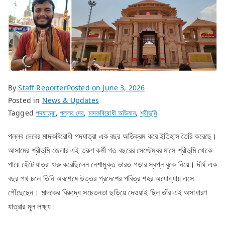
By
Staff Reporter
Posted on
June 3, 2026
Posted in
News & Updates
Tagged
পদযাত্রা
,
পল্লব দেব
,
মাদকবিরোধী অভিযান
,
শ্রীভূমি
পল্লব দেবের মাদকবিরোধী পদযাত্রা এক বছর অতিক্রম করে ইতিহাস তৈরি করেছে।
আসামের শ্রীভূমি জেলার এই তরুণ কর্মী গত বছরের সেপ্টেম্বর মাসে শ্রীভূমি থেকে
পায়ে হেঁটে যাত্রা শুরু করেছিলেন নেশামুক্ত ভারত গড়ার স্বপ্ন বুকে নিয়ে। দীর্ঘ এক
বছর পথ চলে তিনি অবশেষে উত্তর প্রদেশের পবিত্র শহর অযোধ্যায় এসে
পৌঁছেছেন। মাদকের বিরুদ্ধে সচেতনতা ছড়িয়ে দেওয়াই ছিল তাঁর এই অসাধারণ
যাত্রার মূল লক্ষ্য।