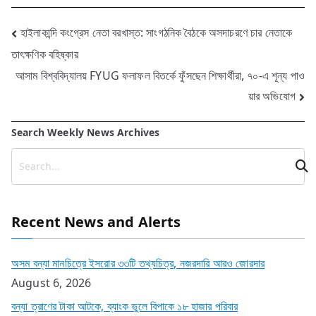
Post
হাইলাকান্দি কংগ্রেস নেতা বরখাস্ত: সাংগঠনিক বৈঠকে অসদাচরণে চার নেতাকে
তাৎক্ষণিক বহিষ্কার
navigation
আসাম বিশ্ববিদ্যালয় FYUG ফলাফল বিতর্কে ফুঁসছেন শিক্ষার্থীরা, ৭০-এ শূন্য পাও
য়ার অভিযোগ
Search Weekly News Archives
Recent News and Alerts
অসম বন্যা মানচিত্রে ইসরোর ৩৩টি তথ্যচিত্র, নজরদারি আরও জোরদার
August 6, 2026
বন্যা ত্রাণের টাকা আটকে, ব্যাংক ভুলে বিপাকে ১৮ হাজার পরিবার