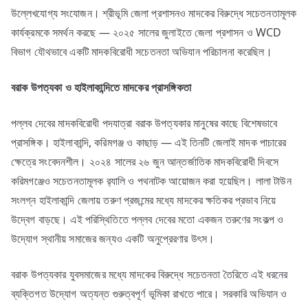
উল্লেখযোগ্য সংযোজন। শ্রীভূমি জেলা প্রশাসনও মাদকের বিরুদ্ধে সচেতনতামূলক
কার্যক্রমকে সমর্থন করছে — ২০২৫ সালের জুলাইতে জেলা প্রশাসন ও WCD
বিভাগ যৌথভাবে একটি মাদকবিরোধী সচেতনতা অভিযান পরিচালনা করেছিল।
বরাক
উপত্যকা
ও
হাইলাকান্দিতে
মাদকের
প্রাসঙ্গিকতা
পল্লব দেবের মাদকবিরোধী পদযাত্রা বরাক উপত্যকার মানুষের কাছে বিশেষভাবে
প্রাসঙ্গিক। হাইলাকান্দি, করিমগঞ্জ ও কাছাড় — এই তিনটি জেলাই মাদক পাচারের
ক্ষেত্রে সংবেদনশীল। ২০২৪ সালের ২৬ জুন আন্তর্জাতিক মাদকবিরোধী দিবসে
করিমগঞ্জেও সচেতনতামূলক র‍্যালি ও পথনাটক আয়োজন করা হয়েছিল। লালা টাউন
সংলগ্ন হাইলাকান্দি জেলায় তরুণ প্রজন্মের মধ্যে মাদকের ক্ষতিকর প্রভাব নিয়ে
উদ্বেগ বাড়ছে। এই পরিস্থিতিতে পল্লব দেবের মতো একজন তরুণের সংকল্প ও
উদ্যোগ স্থানীয় সমাজের জন্যও একটি অনুপ্রেরণার উৎস।
বরাক উপত্যকার যুবসমাজের মধ্যে মাদকের বিরুদ্ধে সচেতনতা তৈরিতে এই ধরনের
ব্যক্তিগত উদ্যোগ অত্যন্ত গুরুত্বপূর্ণ ভূমিকা রাখতে পারে। সরকারি অভিযান ও