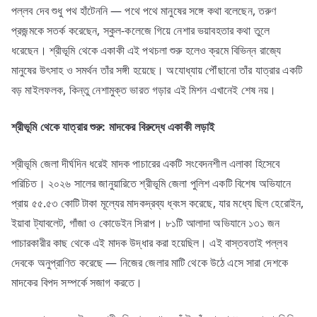
পল্লব দেব শুধু পথ হাঁটেননি — পথে পথে মানুষের সঙ্গে কথা বলেছেন, তরুণ
প্রজন্মকে সতর্ক করেছেন, স্কুল-কলেজে গিয়ে নেশার ভয়াবহতার কথা তুলে
ধরেছেন। শ্রীভূমি থেকে একাকী এই পথচলা শুরু হলেও ক্রমে বিভিন্ন রাজ্যে
মানুষের উৎসাহ ও সমর্থন তাঁর সঙ্গী হয়েছে। অযোধ্যায় পৌঁছানো তাঁর যাত্রার একটি
বড় মাইলফলক, কিন্তু নেশামুক্ত ভারত গড়ার এই মিশন এখানেই শেষ নয়।
শ্রীভূমি
থেকে
যাত্রার
শুরু:
মাদকের
বিরুদ্ধে
একাকী
লড়াই
শ্রীভূমি জেলা দীর্ঘদিন ধরেই মাদক পাচারের একটি সংবেদনশীল এলাকা হিসেবে
পরিচিত। ২০২৬ সালের জানুয়ারিতে শ্রীভূমি জেলা পুলিশ একটি বিশেষ অভিযানে
প্রায় ৫৫.৫৩ কোটি টাকা মূল্যের মাদকদ্রব্য ধ্বংস করেছে, যার মধ্যে ছিল হেরোইন,
ইয়াবা ট্যাবলেট, গাঁজা ও কোডেইন সিরাপ। ৮১টি আলাদা অভিযানে ১৩১ জন
পাচারকারীর কাছ থেকে এই মাদক উদ্ধার করা হয়েছিল। এই বাস্তবতাই পল্লব
দেবকে অনুপ্রাণিত করেছে — নিজের জেলার মাটি থেকে উঠে এসে সারা দেশকে
মাদকের বিপদ সম্পর্কে সজাগ করতে।