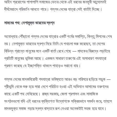
আইন প্রয়োগের পাশাপাশি সমাজের ভেতর থেকে এই ধরনের জনমুখী আন্দোলনই
দীর্ঘমেয়াদে পরিবর্তন আনতে পারে। পল্লব দেবের যাত্রা সেই বার্তাই দিচ্ছে।
সামনের
পথ:
নেশামুক্ত
ভারতের
স্বপ্ন
অযোধ্যায় পৌঁছানো পল্লব দেবের যাত্রার একটি পর্বের সমাপ্তি, কিন্তু মিশনের শেষ
নয়। নেশামুক্ত ভারতের স্বপ্ন নিয়ে তিনি যে পথচলা শুরু করেছেন, তা দেশের
বিভিন্ন প্রান্তে মানুষের মনে একটি বার্তা রেখে গেছে — মাদকের বিরুদ্ধে লড়াইয়ে
প্রতিটি মানুষের ভূমিকা আছে। একজন সাধারণ তরুণের এই অসাধারণ পদযাত্রা
প্রমাণ করেছে যে ইচ্ছাশক্তি থাকলে পাহাড়ও সরানো যায়।
পল্লব দেবের মাদকবিরোধী পদযাত্রা ভবিষ্যতে আরও বড় পরিসরে ছড়িয়ে পড়ুক —
শ্রীভূমি থেকে শুরু হয়ে সারা দেশে পরিচিত হওয়া এই অভিযান আসামের তরুণদের
কাছে একটি পথ দেখিয়েছে। রাজ্য সরকার, জেলা প্রশাসন এবং সামাজিক
সংগঠনগুলো যদি এই ধরনের ব্যক্তিগত উদ্যোগকে সক্রিয়ভাবে সমর্থন করে, তাহলে
মাদকমুক্ত সমাজ গড়ার স্বপ্ন বাস্তবে রূপ নেওয়া অনেকটাই সহজ হয়ে যাবে।