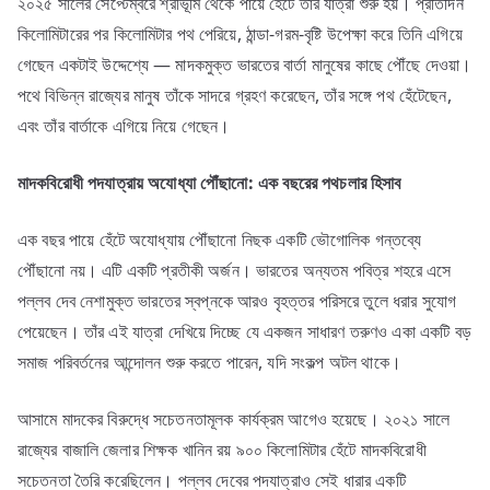
২০২৫ সালের সেপ্টেম্বরে শ্রীভূমি থেকে পায়ে হেঁটে তাঁর যাত্রা শুরু হয়। প্রতিদিন
কিলোমিটারের পর কিলোমিটার পথ পেরিয়ে, ঠান্ডা-গরম-বৃষ্টি উপেক্ষা করে তিনি এগিয়ে
গেছেন একটাই উদ্দেশ্যে — মাদকমুক্ত ভারতের বার্তা মানুষের কাছে পৌঁছে দেওয়া।
পথে বিভিন্ন রাজ্যের মানুষ তাঁকে সাদরে গ্রহণ করেছেন, তাঁর সঙ্গে পথ হেঁটেছেন,
এবং তাঁর বার্তাকে এগিয়ে নিয়ে গেছেন।
মাদকবিরোধী
পদযাত্রায়
অযোধ্যা
পৌঁছানো:
এক
বছরের
পথচলার
হিসাব
এক বছর পায়ে হেঁটে অযোধ্যায় পৌঁছানো নিছক একটি ভৌগোলিক গন্তব্যে
পৌঁছানো নয়। এটি একটি প্রতীকী অর্জন। ভারতের অন্যতম পবিত্র শহরে এসে
পল্লব দেব নেশামুক্ত ভারতের স্বপ্নকে আরও বৃহত্তর পরিসরে তুলে ধরার সুযোগ
পেয়েছেন। তাঁর এই যাত্রা দেখিয়ে দিচ্ছে যে একজন সাধারণ তরুণও একা একটি বড়
সমাজ পরিবর্তনের আন্দোলন শুরু করতে পারেন, যদি সংকল্প অটল থাকে।
আসামে মাদকের বিরুদ্ধে সচেতনতামূলক কার্যক্রম আগেও হয়েছে। ২০২১ সালে
রাজ্যের বাজালি জেলার শিক্ষক খানিন রয় ৯০০ কিলোমিটার হেঁটে মাদকবিরোধী
সচেতনতা তৈরি করেছিলেন। পল্লব দেবের পদযাত্রাও সেই ধারার একটি