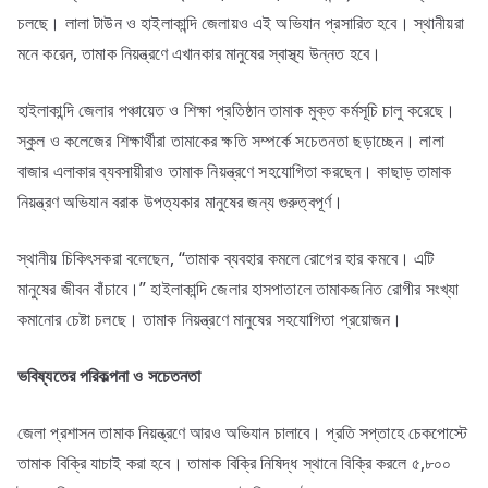
চলছে। লালা টাউন ও হাইলাকান্দি জেলায়ও এই অভিযান প্রসারিত হবে। স্থানীয়রা
মনে করেন, তামাক নিয়ন্ত্রণে এখানকার মানুষের স্বাস্থ্য উন্নত হবে।
হাইলাকান্দি জেলার পঞ্চায়েত ও শিক্ষা প্রতিষ্ঠান তামাক মুক্ত কর্মসূচি চালু করেছে।
স্কুল ও কলেজের শিক্ষার্থীরা তামাকের ক্ষতি সম্পর্কে সচেতনতা ছড়াচ্ছেন। লালা
বাজার এলাকার ব্যবসায়ীরাও তামাক নিয়ন্ত্রণে সহযোগিতা করছেন। কাছাড় তামাক
নিয়ন্ত্রণ অভিযান বরাক উপত্যকার মানুষের জন্য গুরুত্বপূর্ণ।
স্থানীয় চিকিৎসকরা বলেছেন, “তামাক ব্যবহার কমলে রোগের হার কমবে। এটি
মানুষের জীবন বাঁচাবে।” হাইলাকান্দি জেলার হাসপাতালে তামাকজনিত রোগীর সংখ্যা
কমানোর চেষ্টা চলছে। তামাক নিয়ন্ত্রণে মানুষের সহযোগিতা প্রয়োজন।
ভবিষ্যতের পরিকল্পনা ও সচেতনতা
জেলা প্রশাসন তামাক নিয়ন্ত্রণে আরও অভিযান চালাবে। প্রতি সপ্তাহে চেকপোস্টে
তামাক বিক্রি যাচাই করা হবে। তামাক বিক্রি নিষিদ্ধ স্থানে বিক্রি করলে ৫,৮০০