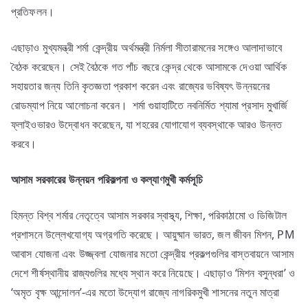
প্রতিফলন।
এছাড়াও মুখ্যমন্ত্রী শর্মা কেন্দ্রীয় অর্থমন্ত্রী নির্মলা সীতারামনের সঙ্গেও আলাদাভাবে
বৈঠক করেছেন। সেই বৈঠকে গত পাঁচ বছরে কেন্দ্র থেকে আসামকে দেওয়া আর্থিক
সহায়তার জন্য তিনি কৃতজ্ঞতা প্রকাশ করেন এবং রাজ্যের ভবিষ্যৎ উন্নয়নের
রোডম্যাপ নিয়ে আলোচনা করেন। শর্মা গুয়াহাটিতে নবনির্মিত শ্যামা প্রসাদ মুখার্জি
ফ্লাইওভারও উদ্বোধন করেছেন, যা শহরের যোগাযোগ ব্যবস্থাকে আরও উন্নত
করবে।
আসাম
সরকারের
উন্নয়ন
পরিকল্পনা
ও
কল্যাণমুখী
কর্মসূচি
হিমন্ত বিশ্ব শর্মার নেতৃত্বে আসাম সরকার স্বাস্থ্য, শিক্ষা, পরিকাঠামো ও ডিজিটাল
প্রশাসনে উল্লেখযোগ্য অগ্রগতি করেছে। আয়ুষ্মান ভারত, জল জীবন মিশন, PM
আবাস যোজনা এবং উজ্জ্বলা যোজনার মতো কেন্দ্রীয় প্রকল্পগুলির বাস্তবায়নে আসাম
দেশে শীর্ষস্থানীয় রাজ্যগুলির মধ্যে স্থান করে নিয়েছে। এছাড়াও ‘মিশন বসুন্ধরা’ ও
‘অমৃত বৃক্ষ আন্দোলন’-এর মতো উদ্যোগ রাজ্যে নাগরিকমুখী শাসনের নতুন মাত্রা