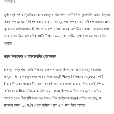
এনেছে।
মুখ্যমন্ত্রী শর্মার দ্বিতীয় মেয়াদে রাজ্যের সামাজিক-অর্থনৈতিক সূচকগুলি আরও উন্নত
করার লক্ষ্যমাত্রা নির্ধারণ করা হয়েছে। স্বাস্থ্যসেবা সম্প্রসারণ, নারীর ক্ষমতায়ন এবং
যুবকদের কর্মসংস্থানে বিশেষ মনোযোগ দেওয়া হবে। নবগঠিত সরকার দ্রুততার সঙ্গে
তার প্রশাসনিক অগ্রাধিকারগুলি নির্ধারণ করছে, যা মোদির সঙ্গে বৈঠকেও আলোচিত
হয়েছে।
বরাক
উপত্যকা
ও
হাইলাকান্দির
প্রেক্ষাপট
হিমন্ত বিশ্ব শর্মা মোদি বৈঠকের ফলাফল বরাক উপত্যকা ও হাইলাকান্দি জেলার
জন্যও বিশেষ গুরুত্ব বহন করে। প্রধানমন্ত্রী ইতিপূর্বে সিলচরে ২৩,৫৫০ কোটি
টাকার উন্নয়ন প্রকল্প উদ্বোধন করেছিলেন, যার মধ্যে রয়েছে সিলচর হাই-স্পিড
করিডোর ও সিলচর টাউন ফ্লাইওভার। গুয়াহাটি থেকে সিলচরের দূরত্ব কমিয়ে
আনতে ১৬৬ কিলোমিটারের এই উচ্চ-গতির করিডোর প্রকল্প এগিয়ে চলেছে, যা
যাত্রার সময় ৮.৫ ঘণ্টা থেকে কমিয়ে প্রায় ৫ ঘণ্টায় নিয়ে আসবে।