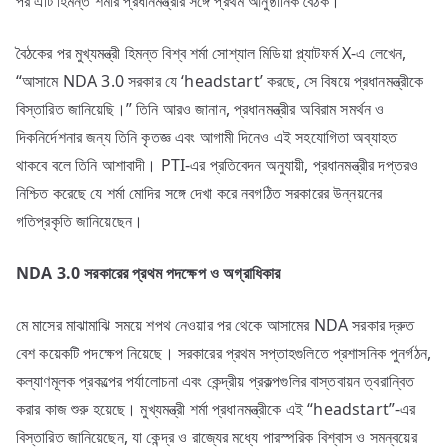
পর এটি হিমন্ত শর্মার প্রধানমন্ত্রীর সঙ্গে প্রথম আনুষ্ঠানিক বৈঠক।
বৈঠকের পর মুখ্যমন্ত্রী হিমন্ত বিশ্ব শর্মা সোশ্যাল মিডিয়া প্ল্যাটফর্ম X-এ লেখেন,
“আসামে NDA 3.0 সরকার যে ‘headstart’ করছে, সে বিষয়ে প্রধানমন্ত্রীকে
বিস্তারিত জানিয়েছি।” তিনি আরও জানান, প্রধানমন্ত্রীর অবিরাম সমর্থন ও
দিকনির্দেশনার জন্য তিনি কৃতজ্ঞ এবং আগামী দিনেও এই সহযোগিতা অব্যাহত
থাকবে বলে তিনি আশাবাদী। PTI-এর প্রতিবেদন অনুযায়ী, প্রধানমন্ত্রীর দপ্তরও
নিশ্চিত করেছে যে শর্মা মোদির সঙ্গে দেখা করে নবগঠিত সরকারের উন্নয়নের
গতিপ্রকৃতি জানিয়েছেন।
NDA 3.0
সরকারের
প্রথম
পদক্ষেপ
ও
অগ্রাধিকার
মে মাসের মাঝামাঝি সময়ে শপথ নেওয়ার পর থেকে আসামের NDA সরকার দ্রুত
বেশ কয়েকটি পদক্ষেপ নিয়েছে। সরকারের প্রথম সপ্তাহগুলিতে প্রশাসনিক পুনর্গঠন,
কল্যাণমূলক প্রকল্পের পর্যালোচনা এবং কেন্দ্রীয় প্রকল্পগুলির বাস্তবায়ন ত্বরান্বিত
করার কাজ শুরু হয়েছে। মুখ্যমন্ত্রী শর্মা প্রধানমন্ত্রীকে এই “headstart”-এর
বিস্তারিত জানিয়েছেন, যা কেন্দ্র ও রাজ্যের মধ্যে পারস্পরিক বিশ্বাস ও সমন্বয়ের