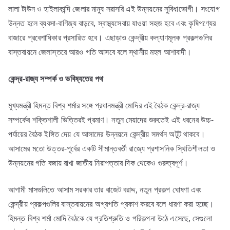
লালা টাউন ও হাইলাকান্দি জেলার মানুষ সরাসরি এই উন্নয়নের সুবিধাভোগী। সংযোগ
উন্নত হলে ব্যবসা-বাণিজ্য বাড়বে, স্বাস্থ্যসেবায় যাওয়া সহজ হবে এবং কৃষিপণ্যের
বাজারে প্রবেশাধিকার প্রসারিত হবে। এছাড়াও কেন্দ্রীয় কল্যাণমূলক প্রকল্পগুলির
বাস্তবায়নে জেলাস্তরে আরও গতি আসবে বলে স্থানীয় মহল আশাবাদী।
কেন্দ্র-
রাজ্য
সম্পর্ক
ও
ভবিষ্যতের
পথ
মুখ্যমন্ত্রী হিমন্ত বিশ্ব শর্মার সঙ্গে প্রধানমন্ত্রী মোদির এই বৈঠক কেন্দ্র-রাজ্য
সম্পর্কের শক্তিশালী ভিত্তিরই প্রমাণ। নতুন মেয়াদের শুরুতেই এই ধরনের উচ্চ-
পর্যায়ের বৈঠক ইঙ্গিত দেয় যে আসামের উন্নয়নে কেন্দ্রীয় সমর্থন অটুট থাকবে।
আসামের মতো উত্তর-পূর্বের একটি সীমান্তবর্তী রাজ্যে প্রশাসনিক স্থিতিশীলতা ও
উন্নয়নের গতি বজায় রাখা জাতীয় নিরাপত্তার দিক থেকেও গুরুত্বপূর্ণ।
আগামী মাসগুলিতে আসাম সরকার তার বাজেট বরাদ্দ, নতুন প্রকল্প ঘোষণা এবং
কেন্দ্রীয় প্রকল্পগুলির বাস্তবায়নের অগ্রগতি প্রকাশ করবে বলে ধারণা করা হচ্ছে।
হিমন্ত বিশ্ব শর্মা মোদি বৈঠকে যে প্রতিশ্রুতি ও পরিকল্পনা উঠে এসেছে, সেগুলো