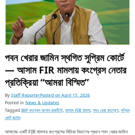
পবন খেরার জামিন স্থগিত সুপ্রিম কোর্টে
— আসাম FIR মামলায় কংগ্রেস নেতার
প্রতিক্রিয়া “আমরা বিস্মিত”
By
Staff Reporter
Posted on
April 15, 2026
Posted in
News & Updates
Tagged
BJP কংগ্রেস আসাম রাজনীতি
,
আসাম FIR মামলা
,
পবন খেরা কংগ্রেস
,
সুপ্রিম
কোর্ট জামিন
আসামের একটি FIR মামলায় কংগ্রেসের মিডিয়া বিভাগের প্রধান পবন খেরার জামিন