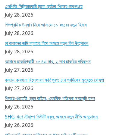
এলপিজি সিলিন্ডারবাহী ট্রাক দুর্ঘটনা শিলচর-হাফলংয়ে
July 28, 2026
শিশুশ্রমিক উদ্ধার নিয়ে আসামে ১০ বছরের নতুন হিসাব
July 28, 2026
চা বাগানের জমি ব্যবহার নিয়ে অসমে নতুন বিল উত্থাপন
July 28, 2026
আসামে চাকরিপ্রার্থী ১৫.৪৩ লাখ, ২ লাখ চাকরির পরিকল্পনা
July 27, 2026
কাছাড় কারখানা বিস্ফোরণ ক্ষতিপূরণ: চার শ্রমিকের মৃত্যুতে ঘোষণা
July 27, 2026
শিলচর-গুৱাহাটী ট্রেন বাতিল, একাধিক পরিষেবা সময়সূচি বদল
July 26, 2026
SHG ঋণে স্ট্যাম্প ডিউটি মকুব, অসমে নতুন নীতি অনুমোদন
July 26, 2026
হাইলাকান্দি বাজারে অগ্নিকাণ্ডে পুড়ে ছাই ২৫টি দোকান