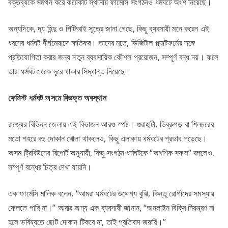
বক্তব্যকে সমর্থন করে কয়েকটি স্থানীয় ফার্মেসি সংগঠনও ধর্মঘটে অংশ নিয়েছে।
অন্যদিকে, দ্য হিন্দু ও পিটিআই সূত্রে জানা গেছে, কিছু ব্যবসায়ী মনে করেন এই
ধরনের ধর্মঘট দীর্ঘমেয়াদে ক্ষতিকর। তাদের মতে, ডিজিটাল প্ল্যাটফর্মের সঙ্গে
প্রতিযোগিতা করার জন্য নতুন ব্যবসায়িক কৌশল প্রয়োজন, সম্পূর্ণ বন্ধ নয়। ফলে
তারা ধর্মঘট থেকে দূরে থাকার সিদ্ধান্ত নিয়েছে।
কেমিস্ট
ধর্মঘট
অসমে
বিভক্ত
অবস্থান
রাজ্যের বিভিন্ন জেলায় এই বিভাজন আরও স্পষ্ট। গুৱাহাটী, ডিব্রুগড় বা শিলচরের
মতো শহরে বহু দোকান খোলা থাকলেও, কিছু এলাকায় ধর্মঘটের প্রভাব পড়েছে।
অসম ট্রিবিউনের রিপোর্ট অনুযায়ী, কিছু সংগঠন ধর্মঘটকে “আংশিক সফল” বললেও,
সম্পূর্ণ বন্ধের চিত্র দেখা যায়নি।
এক ফার্মেসি মালিক বলেন, “আমরা ধর্মঘটের উদ্দেশ্য বুঝি, কিন্তু রোগীদের সমস্যায়
ফেলতে পারি না।” আবার অন্য এক ব্যবসায়ী জানান, “অনলাইন বিক্রি নিয়ন্ত্রণ না
হলে ভবিষ্যতে ছোট দোকান টিকবে না, তাই প্রতিবাদ জরুরি।”