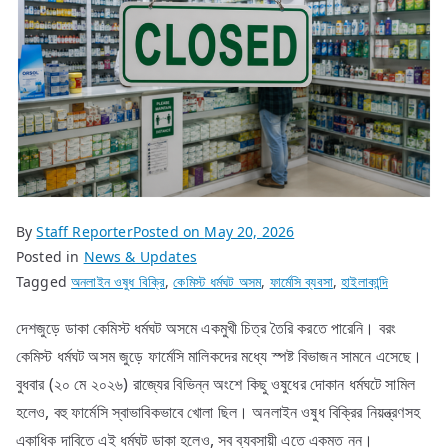
By
Staff Reporter
Posted on
May 20, 2026
Posted in
News & Updates
Tagged
অনলাইন ওষুধ বিক্রি
,
কেমিস্ট ধর্মঘট অসম
,
ফার্মেসি ব্যবসা
,
হাইলাকান্দি
দেশজুড়ে ডাকা কেমিস্ট ধর্মঘট অসমে একমুখী চিত্র তৈরি করতে পারেনি। বরং
কেমিস্ট ধর্মঘট অসম জুড়ে ফার্মেসি মালিকদের মধ্যে স্পষ্ট বিভাজন সামনে এসেছে।
বুধবার (২০ মে ২০২৬) রাজ্যের বিভিন্ন অংশে কিছু ওষুধের দোকান ধর্মঘটে সামিল
হলেও, বহু ফার্মেসি স্বাভাবিকভাবে খোলা ছিল। অনলাইন ওষুধ বিক্রির নিয়ন্ত্রণসহ
একাধিক দাবিতে এই ধর্মঘট ডাকা হলেও, সব ব্যবসায়ী এতে একমত নন।