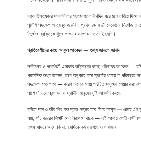
বরাক উপত্যকার মানবাধিকার সংগঠনগুলো দীর্ঘদিন ধরে মনে করিয়ে দিয়ে
পুলিশি পদক্ষেপ অত্যন্ত জরুরি। প্রথম ৪৮ ঘণ্টা যেকোনো নিখোঁজ তদন্ত
নিখোঁজ ব্যক্তিকে খুঁজে পাওয়ার সম্ভাবনা ততটাই বেশি।
প্রতিবেশীদের
কাছে
আকুল
আবেদন —
তথ্য
জানলে
জানান
লক্ষীনগর ও পার্শ্ববর্তী এলাকার বাসিন্দাদের কাছে পরিবারের আবেদন — 
প্রাসঙ্গিক তথ্য জানেন, তবে অনুগ্রহ করে স্থানীয় থানায় বা পরিবারের 
পদক্ষেপ হতে পারে — কারণ অনেক সময় পরিচিত মানুষের শেয়ার করা পোস
পাশে দাঁড়িয়ে প্রশাসন ও স্থানীয় মানুষের দৃষ্টি আকর্ষণ করছে।
নমিতা দাস ও তাঁর শিশু যত দ্রুত সম্ভব ঘরে ফিরে আসুন — এটাই এই মুহ
পায়, পাঁচ বছরের শিশুটি যেন নিরাপদে থাকে — এই আশায় গোটা লক্ষীন
তথ্য সামনে আসে কি না, সেদিকে নজর রাখছে লালাবাজার।