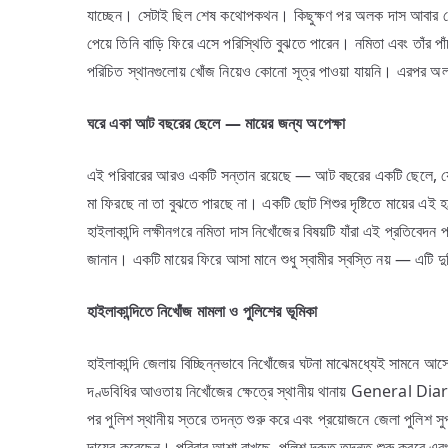
যাচ্ছেন। সেটাই ছিল শেষ কথোপকথন। কিছুক্ষণ পর অলক দাস আবার ফোন ক
পেয়ে তিনি বাড়ি ফিরে এসে পরিস্থিতি বুঝতে পারেন। নমিতা এবং তাঁর প
পরিচিত স্থানগুলোয় খোঁজ নিয়েও কোনো সূত্র পাওয়া যায়নি। এরপর অলক 
ঘরে
একা
আট
বছরের
ছেলে —
মায়ের
জন্য
অপেক্ষা
এই পরিবারের আরও একটি সন্তান রয়েছে — আট বছরের একটি ছেলে, যে এই
মা ফিরছে না তা বুঝতে পারছে না। একটি ছোট শিশুর দৃষ্টিতে মায়ের এই
হাইলাকান্দি লক্ষীনগরে নমিতা দাস নিখোঁজের বিষয়টি যাঁরা এই প্রতিবে
জানান। একটি মায়ের ফিরে আসা মানে শুধু স্বামীর স্বস্তি নয় — এটি দ
হাইলাকান্দিতে
নিখোঁজ
মামলা
ও
পুলিশের
ভূমিকা
হাইলাকান্দি জেলায় বিচ্ছিন্নভাবে নিখোঁজের ঘটনা মাঝেমধ্যেই সামনে 
দণ্ডবিধির আওতায় নিখোঁজের ক্ষেত্রে স্থানীয় থানায় Genera
পর পুলিশ স্থানীয় স্তরে তদন্ত শুরু করে এবং প্রয়োজনে জেলা পুলিশ
দায়ের করেছেন। পরিবার আশা রাখছে, পুলিশ দ্রুত তদন্ত শুরু করবে এব