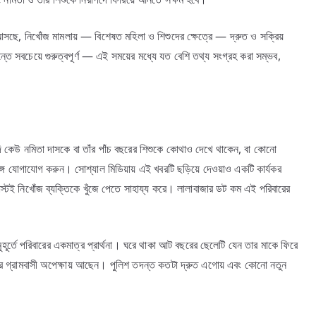
 আসছে, নিখোঁজ মামলায় — বিশেষত মহিলা ও শিশুদের ক্ষেত্রে — দ্রুত ও সক্রিয়
ে সবচেয়ে গুরুত্বপূর্ণ — এই সময়ের মধ্যে যত বেশি তথ্য সংগ্রহ করা সম্ভব,
যদি কেউ নমিতা দাসকে বা তাঁর পাঁচ বছরের শিশুকে কোথাও দেখে থাকেন, বা কোনো
সঙ্গে যোগাযোগ করুন। সোশ্যাল মিডিয়ায় এই খবরটি ছড়িয়ে দেওয়াও একটি কার্যকর
্টই নিখোঁজ ব্যক্তিকে খুঁজে পেতে সাহায্য করে। লালাবাজার ডট কম এই পরিবারের
ূর্তে পরিবারের একমাত্র প্রার্থনা। ঘরে থাকা আট বছরের ছেলেটি যেন তার মাকে ফিরে
গর গ্রামবাসী অপেক্ষায় আছেন। পুলিশ তদন্ত কতটা দ্রুত এগোয় এবং কোনো নতুন