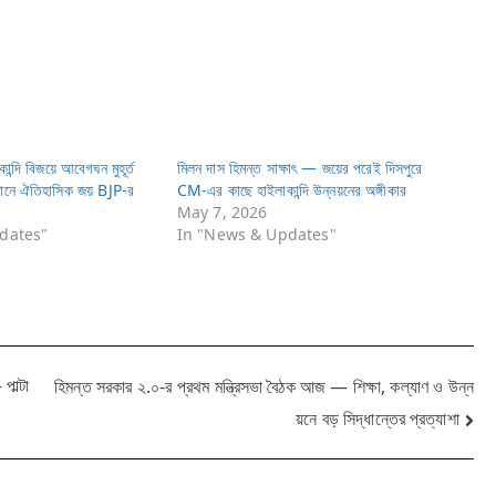
ান্দি বিজয়ে আবেগঘন মুহূর্ত
মিলন দাস হিমন্ত সাক্ষাৎ — জয়ের পরেই দিসপুরে
ানে ঐতিহাসিক জয় BJP-র
CM-এর কাছে হাইলাকান্দি উন্নয়নের অঙ্গীকার
May 7, 2026
dates"
In "News & Updates"
াল্টা
হিমন্ত সরকার ২.০-র প্রথম মন্ত্রিসভা বৈঠক আজ — শিক্ষা, কল্যাণ ও উন্ন
য়নে বড় সিদ্ধান্তের প্রত্যাশা