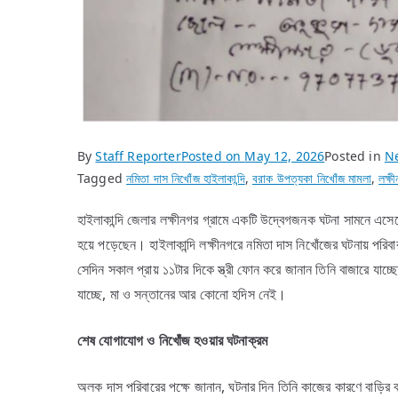
By
Staff Reporter
Posted on
May 12, 2026
Posted in
N
Tagged
নমিতা দাস নিখোঁজ হাইলাকান্দি
,
বরাক উপত্যকা নিখোঁজ মামলা
,
লক্ষ
হাইলাকান্দি জেলার লক্ষীনগর গ্রামে একটি উদ্বেগজনক ঘটনা সামনে এসেছ
হয়ে পড়েছেন। হাইলাকান্দি লক্ষীনগরে নমিতা দাস নিখোঁজের ঘটনায় পরি
সেদিন সকাল প্রায় ১১টার দিকে স্ত্রী ফোন করে জানান তিনি বাজারে য
যাচ্ছে, মা ও সন্তানের আর কোনো হদিস নেই।
শেষ
যোগাযোগ
ও
নিখোঁজ
হওয়ার
ঘটনাক্রম
অলক দাস পরিবারের পক্ষে জানান, ঘটনার দিন তিনি কাজের কারণে বাড়ির