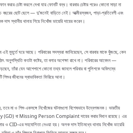
রার চেষ্টা করলে দেখা যায় ফোনটি বন্ধ। বারবার চেষ্টার পরেও কোনো সাড়া না
াঁচ বছরের ছোট ছেলে — দু’জনেই বাড়িতে নেই। আত্মীয়স্বজন, পাড়া-প্রতিবেশী এবং
দাস স্থানীয় থানায় গিয়ে নিখোঁজ ডায়েরি দায়ের করেন।
 মুহূর্তে ঘরে আছে। পরিবারের সদস্যরা জানিয়েছেন, সে বারবার মাকে খুঁজছে, কেন
 হঠাৎ অনুপস্থিতি কতটা কষ্টের, তা বলার অপেক্ষা রাখে না। পরিবারের আবেদন —
দন পড়ছেন, তাঁরা যেন আশেপাশে কোনো তথ্য জানলে পরিবার বা পুলিশকে অবিলম্বে
ুটি শিশুর জীবনের স্বাভাবিকতা ফিরিয়ে আনা।
আসে, তবে মা ও শিশু একসঙ্গে নিখোঁজের ঘটনাগুলো বিশেষভাবে উদ্বেগজনক। ভারতীয়
l Diary (GD) বা Missing Person Complaint দায়ের করার বিধান রয়েছে। এর
 সুপার ও CID-এর সহযোগিতা নেওয়া হয়। অলক দাস ইতিমধ্যে থানায় নিখোঁজ ডায়েরি
ং নমিতা ও তাঁর শিশুকে নিরাপদে ফিরিয়ে আনতে সক্ষম হবে।