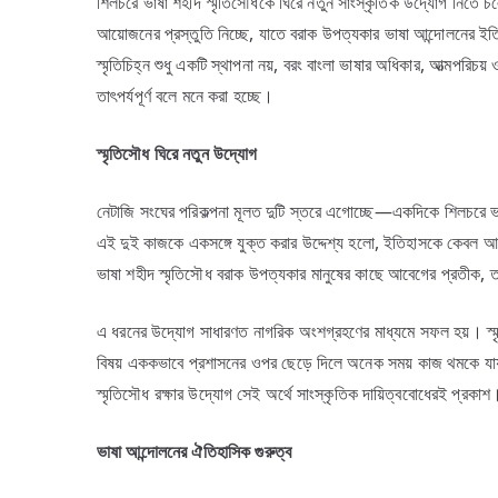
শিলচরে ভাষা শহীদ স্মৃতিসৌধকে ঘিরে নতুন সাংস্কৃতিক উদ্যোগ নিতে চলে
আয়োজনের প্রস্তুতি নিচ্ছে, যাতে বরাক উপত্যকার ভাষা আন্দোলনের ইত
স্মৃতিচিহ্ন শুধু একটি স্থাপনা নয়, বরং বাংলা ভাষার অধিকার, আত্মপরি
তাৎপর্যপূর্ণ বলে মনে করা হচ্ছে।
স্মৃতিসৌধ
ঘিরে
নতুন
উদ্যোগ
নেটাজি সংঘের পরিকল্পনা মূলত দুটি স্তরে এগোচ্ছে—একদিকে শিলচরে ভাষ
এই দুই কাজকে একসঙ্গে যুক্ত করার উদ্দেশ্য হলো, ইতিহাসকে কেবল আনুষ
ভাষা শহীদ স্মৃতিসৌধ বরাক উপত্যকার মানুষের কাছে আবেগের প্রতীক, তাই 
এ ধরনের উদ্যোগ সাধারণত নাগরিক অংশগ্রহণের মাধ্যমে সফল হয়। স্ম
বিষয় এককভাবে প্রশাসনের ওপর ছেড়ে দিলে অনেক সময় কাজ থমকে যায়।
স্মৃতিসৌধ রক্ষার উদ্যোগ সেই অর্থে সাংস্কৃতিক দায়িত্ববোধেরই প্রকাশ
ভাষা
আন্দোলনের
ঐতিহাসিক
গুরুত্ব