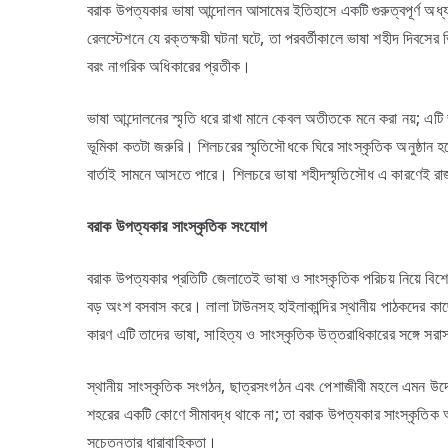
বরাক উপত্যকার ভাষা আন্দোলন আসামের ইতিহাসে একটি গুরুত্বপূর্ণ অধ্য
রেলস্টেশনে যে রক্তক্ষয়ী ঘটনা ঘটে, তা পরবর্তীকালে ভাষা শহীদ দিবসে
বরং নাগরিক অধিকারের প্রতীক।
ভাষা আন্দোলনের স্মৃতি ধরে রাখা মানে কেবল অতীতকে মনে করা নয়; এটি 
ভূমিকা কতটা জরুরি। শিলচরের স্মৃতিসৌধকে ঘিরে সাংস্কৃতিক অনুষ্ঠান 
বার্তাই সামনে আসতে পারে। শিলচরে ভাষা শহীদস্মৃতিসৌধ এ কারণেই রাজন
বরাক
উপত্যকার
সাংস্কৃতিক
সংযোগ
বরাক উপত্যকার প্রতিটি জেলাতেই ভাষা ও সাংস্কৃতিক পরিচয় নিয়ে বিশে
বড় অংশ বসবাস করে। লালা টাউনসহ হাইলাকান্দির স্থানীয় পাঠকদের কাছ
কারণ এটি তাদের ভাষা, সাহিত্য ও সাংস্কৃতিক উত্তরাধিকারের সঙ্গে সরা
স্থানীয় সাংস্কৃতিক সংগঠন, ছাত্রসংগঠন এবং পেশাজীবী মহলে এমন উদ
শহরের একটি কোণে সীমাবদ্ধ থাকে না; তা বরাক উপত্যকার সাংস্কৃতিক 
সচেতনতার ধারাবাহিকতা।