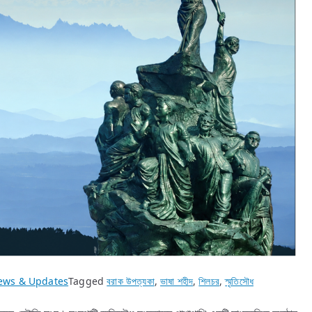
ews & Updates
Tagged
বরাক উপত্যকা
,
ভাষা শহীদ
,
শিলচর
,
স্মৃতিসৌধ