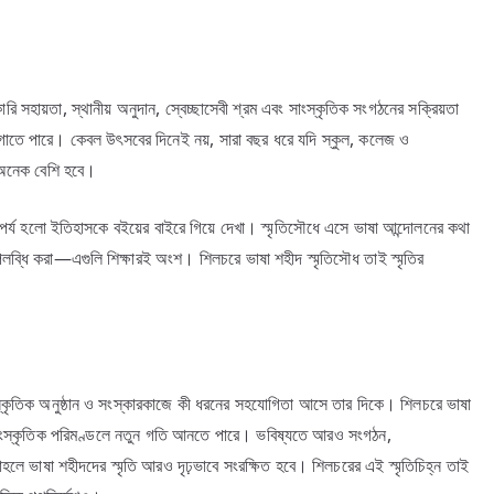
সহায়তা, স্থানীয় অনুদান, স্বেচ্ছাসেবী শ্রম এবং সাংস্কৃতিক সংগঠনের সক্রিয়তা
গোতে পারে। কেবল উৎসবের দিনেই নয়, সারা বছর ধরে যদি স্কুল, কলেজ ও
ব অনেক বেশি হবে।
র্য হলো ইতিহাসকে বইয়ের বাইরে গিয়ে দেখা। স্মৃতিসৌধে এসে ভাষা আন্দোলনের কথা
লব্ধি করা—এগুলি শিক্ষারই অংশ। শিলচরে ভাষা শহীদ স্মৃতিসৌধ তাই স্মৃতির
্কৃতিক অনুষ্ঠান ও সংস্কারকাজে কী ধরনের সহযোগিতা আসে তার দিকে। শিলচরে ভাষা
সাংস্কৃতিক পরিমণ্ডলে নতুন গতি আনতে পারে। ভবিষ্যতে আরও সংগঠন,
তাহলে ভাষা শহীদদের স্মৃতি আরও দৃঢ়ভাবে সংরক্ষিত হবে। শিলচরের এই স্মৃতিচিহ্ন তাই