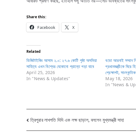
আবারও প্রমাণ করছে, ইতিহাস শুধু অতীত নয়—সেটি ভবিষ্যতের সাংস্ক
Share this:
Facebook
X
Related
ডিজিটাইজিং আসাম ২.০: ২৭.৬ কোটি পৃষ্ঠা অসমিয়া
বডো আরনাই সম্মান নিয
সাহিত্য এখন বিশ্বের যেকোনো প্রান্তে পড়া যাবে
প্রধানমন্ত্রীকে ঘিরে হ
April 25, 2026
প্রেক্ষাপট, সাংস্কৃতি
In "News & Updates"
May 18, 2026
In "News & Up
Post
ত্রিপুরার লাখপতি দিদি এক লক্ষ ছাড়াল, বললেন মুখ্যমন্ত্রী সাহা
navigation