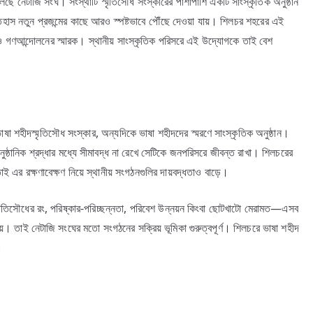
ছে নেটাজি সংঘ। সংস্থাটি স্মৃতিসৌধ সংস্কারের পাশাপাশি একটি সাংস্কৃতিক অনুষ্ঠান
িহাস নতুন প্রজন্মের কাছে আরও স্পষ্টভাবে পৌঁছে দেওয়া যায়। শিলচর শহরের এই
চয় ও গণআন্দোলনের স্মারক। স্থানীয় সাংস্কৃতিক পরিসরে এই উদ্যোগকে তাই বেশ
া শহীদস্মৃতিসৌধ সংস্কার, অন্যদিকে ভাষা শহীদদের স্মরণে সাংস্কৃতিক অনুষ্ঠান।
্ঠানিক শ্রদ্ধার মধ্যে সীমাবদ্ধ না রেখে সেটিকে জনপরিসরে জীবন্ত রাখা। শিলচরের
এর রক্ষণাবেক্ষণ নিয়ে স্থানীয় সংগঠনগুলির দায়বদ্ধতাও বাড়ে।
ৃতিসৌধের রং, পরিষ্কার-পরিচ্ছন্নতা, পরিবেশ উন্নয়ন কিংবা ছোটখাটো মেরামত—এসব
 তাই নেটাজি সংঘের মতো সংগঠনের সক্রিয় ভূমিকা গুরুত্বপূর্ণ। শিলচরে ভাষা শহীদ
।