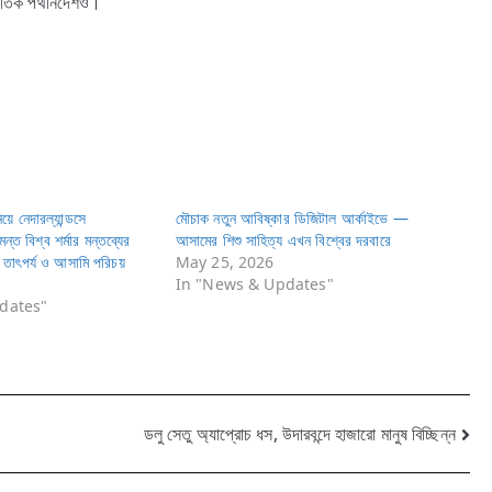
ৃতিক পথনির্দেশও।
়ে নেদারল্যান্ডসে
মৌচাক নতুন আবিষ্কার ডিজিটাল আর্কাইভে —
িমন্ত বিশ্ব শর্মার মন্তব্যের
আসামের শিশু সাহিত্য এখন বিশ্বের দরবারে
ক তাৎপর্য ও আসামি পরিচয়
May 25, 2026
In "News & Updates"
dates"
ডলু সেতু অ্যাপ্রোচ ধস, উদারবন্দে হাজারো মানুষ বিচ্ছিন্ন