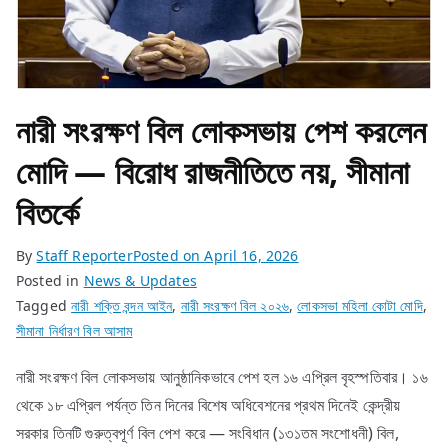
নারী সংরক্ষণ বিল লোকসভায় পেশ করলেন
মোদি — বিরোধ রাজনীতিতে নয়, সীমানা
বিতর্কে
By
Staff Reporter
Posted on
April 16, 2026
Posted in
News & Updates
Tagged
নারী শক্তি বন্দন আইন
,
নারী সংরক্ষণ বিল ২০২৬
,
লোকসভা মহিলা কোটা মোদি
,
সীমানা নির্ধারণ বিল আসাম
নারী সংরক্ষণ বিল লোকসভায় আনুষ্ঠানিকভাবে পেশ হল ১৬ এপ্রিল বৃহস্পতিবার। ১৬
থেকে ১৮ এপ্রিল পর্যন্ত তিন দিনের বিশেষ অধিবেশনের প্রথম দিনেই কেন্দ্রীয়
সরকার তিনটি গুরুত্বপূর্ণ বিল পেশ করে — সংবিধান (১৩১তম সংশোধনী) বিল,