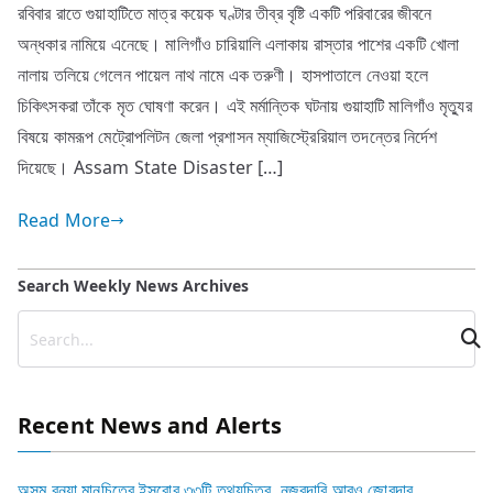
রবিবার রাতে গুয়াহাটিতে মাত্র কয়েক ঘণ্টার তীব্র বৃষ্টি একটি পরিবারের জীবনে
অন্ধকার নামিয়ে এনেছে। মালিগাঁও চারিয়ালি এলাকায় রাস্তার পাশের একটি খোলা
নালায় তলিয়ে গেলেন পায়েল নাথ নামে এক তরুণী। হাসপাতালে নেওয়া হলে
চিকিৎসকরা তাঁকে মৃত ঘোষণা করেন। এই মর্মান্তিক ঘটনায় গুয়াহাটি মালিগাঁও মৃত্যুর
বিষয়ে কামরূপ মেট্রোপলিটন জেলা প্রশাসন ম্যাজিস্ট্রেরিয়াল তদন্তের নির্দেশ
দিয়েছে। Assam State Disaster […]
Read More
Search Weekly News Archives
Recent News and Alerts
অসম বন্যা মানচিত্রে ইসরোর ৩৩টি তথ্যচিত্র, নজরদারি আরও জোরদার