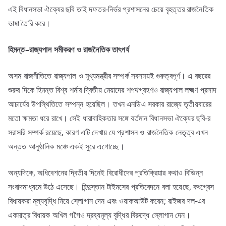
এই বিধানসভা ঐক্যের ছবি তাই দফতর-নির্ভর প্রশাসনের চেয়ে বৃহত্তর রাজনৈতিক
ভাষা তৈরি করে।
হিমন্ত–
রাজ্যপাল
সমীকরণ
ও
রাজনৈতিক
তাৎপর্য
অসম রাজনীতিতে রাজ্যপাল ও মুখ্যমন্ত্রীর সম্পর্ক সবসময়ই গুরুত্বপূর্ণ। এ বছরের
শুরুর দিকে হিমন্ত বিশ্ব শর্মার দ্বিতীয় মেয়াদের শপথগ্রহণও রাজ্যপাল লক্ষ্মণ প্রসাদ
আচার্যের উপস্থিতিতে সম্পন্ন হয়েছিল। তখন এনডিএ সরকার রাজ্যে তৃতীয়বারের
মতো ক্ষমতা ধরে রাখে। সেই ধারাবাহিকতার সঙ্গে বর্তমান বিধানসভা ঐক্যের ছবি-র
সরাসরি সম্পর্ক রয়েছে, কারণ এটি দেখায় যে প্রশাসন ও রাজনৈতিক নেতৃত্ব এখন
অন্তত আনুষ্ঠানিক মঞ্চে একই সুরে এগোচ্ছে।
অন্যদিকে, অধিবেশনের দ্বিতীয় দিনেই বিরোধীদের প্রতিক্রিয়ার কথাও বিভিন্ন
সংবাদমাধ্যমে উঠে এসেছে। হিন্দুস্তান টাইমসের প্রতিবেদনে বলা হয়েছে, কংগ্রেস
বিধায়করা মূল্যবৃদ্ধি নিয়ে স্লোগান দেন এবং ওয়াকআউট করেন; রাইজর দল-এর
একমাত্র বিধায়ক অখিল গগৈও দ্রব্যমূল্য বৃদ্ধির বিরুদ্ধে স্লোগান দেন।