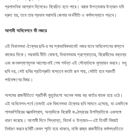
প্রশাসনিক আশ্বাস হিসেবেও বিবেচিত হতে পারে। বরাক উপত্যকার উন্নয়ন যদি
দ্রুত হয়, তবে তার প্রভাব সরাসরি জেলার অর্থনীতি ও কর্মসংস্থানে পড়বে।
আগামী
অধিবেশনে
কী
নজরে
এই বিধানসভা ঐক্যের ছবি-র পর স্বাভাবিকভাবেই নজর যাবে অধিবেশনের বাস্তব
কাজের দিকে। সরকারি নীতি ঘোষণা, বিধানসভায় প্রশ্নোত্তর, বিরোধীদের বক্তব্য
এবং জনকল্যাণমূলক আলোচনাই শেষ পর্যন্ত এই সৌহার্দ্যকে মূল্যায়ন করবে। শুধু
ছবি নয়, সেই ছবির প্রতিশ্রুতি বাস্তবে কতটা রূপ পায়, সেটাই হবে পরবর্তী
পর্যবেক্ষণের বিষয়।
অসমের রাজনীতিতে প্রতীকী মুহূর্তগুলো অনেক সময় বড় বার্তার বাহক হয়ে ওঠে।
এই অধিবেশন-পর্বে তেমনই এক বিধানসভা ঐক্যের ছবি সামনে এসেছে, যা একদিকে
শাসকশিবিরের আত্মবিশ্বাস, অন্যদিকে বিরোধী কণ্ঠস্বরের উপস্থিতিকে একসঙ্গে
ধারণ করেছে। আগামী দিনে সিদ্ধান্ত, বিতর্ক ও উন্নয়ন—এই তিনটি বিষয়ই
নির্ধারণ করবে ছবিটি কেবল স্মৃতি হয়ে থাকবে, নাকি রাজ্য রাজনীতির কর্মপদ্ধতিতে