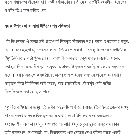
ফলে বিধানসভা ঐক্যের ছবি যতটা সৌহার্দ্যের বার্তা দেয়, ততটাই সংসদীয় বিরোধের
উপস্থিতিও মনে করিয়ে দেয়।
বরাক
উপত্যকা
ও
লালা
টাউনের
প্রাসঙ্গিকতা
এই বিধানসভা ঐক্যের ছবি-র তাৎপর্য দিসপুরে সীমাবদ্ধ নয়। বরাক উপত্যকার মানুষ,
বিশেষ করে হাইলাকান্দি জেলার লালা টাউনের পাঠকেরা, এমন দৃশ্য থেকে প্রশাসনিক
স্থিতিশীলতার বার্তা খুঁজে নেন। কারণ বিধানসভায় ঐক্য থাকলে বাজেট, সড়ক,
স্বাস্থ্য, শিক্ষা এবং সীমান্ত-সংযুক্ত এলাকার উন্নয়ন ত্বরান্বিত হওয়ার সম্ভাবনা
বাড়ে। বরাক অঞ্চলে অবকাঠামো, হাসপাতাল পরিষেবা এবং যোগাযোগ ব্যবস্থার
উন্নয়ন নিয়ে দীর্ঘদিনের দাবি আছে, আর রাজনৈতিক সৌহার্দ্য সেই দাবির
নিষ্পত্তিতে সহায়ক হতে পারে।
স্থানীয় বাসিন্দাদের জন্য এই ছবির আরেকটি অর্থ হলো রাজনৈতিক উত্তেজনার মধ্যে
শাসনব্যবস্থার স্বাভাবিক ছন্দ বজায় রাখা। লালা টাউনের মতো জনবহুল ও
সংবেদনশীল এলাকার মানুষ সাধারণত সরকারি সিদ্ধান্তের দ্রুত বাস্তবায়ন চান।
তাই রাজ্যপাল, মুখ্যমন্ত্রী এবং বিধায়কদের এক ফ্রেমে দেখা তাঁদের কাছে একটি