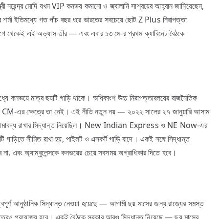
মন্ত্রী নরেন্দ্র মোদি যখন VIP কনভয় কমানো ও জ্বালানি সাশ্রয়ের আহ্বান জানিয়েছেন,
 শর্মা ইতিমধ্যে গত পাঁচ বছর ধরে ভারতের সবচেয়ে ছোট Z Plus নিরাপত্তা
গে থেকেই এই অভ্যাস তাঁর — এবং এবার ১৩ মে-র প্রথম ক্যাবিনেট বৈঠকে
র মধ্যে কনভয়ে মাত্র ছয়টি গাড়ি থাকে। অধিকাংশ উচ্চ নিরাপত্তাবলয়ের রাজনৈতিক
ামের CM-এর ক্ষেত্রে তা নেই। এই নীতি নতুন নয় — ২০২২ সালের ২৭ জানুয়ারি আসাম
াড়িতে সীমাবদ্ধ রাখার সিদ্ধান্ত নিয়েছিল। New Indian Express ও NE Now-এর
ি গাড়িতে সীমিত রাখা হয়, পাইলট ও এসকর্ট গাড়ি বাদে। একই সঙ্গে সিদ্ধান্ত
না, এবং অ্যাম্বুলেন্সকে কনভয়ের চেয়ে সবসময় অগ্রাধিকার দিতে হবে।
বপূর্ণ আনুষ্ঠানিক সিদ্ধান্ত নেওয়া হয়েছে — আগামী ছয় মাসের জন্য রাজ্যের সমস্ত
 ক্ষেত্রেও প্রযোজ্য হবে। একই বৈঠকে সরকার আরও সিদ্ধান্ত নিয়েছে — ছয় মাসের