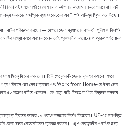
ারি বিভাগ এই সময়ে সশরীরে সেমিনার বা কর্মশালার আয়োজন করতে পারবে না। এই
ণ এবং রাজ্য সরকারের সামগ্রিক ব্যয় সংকোচনের একটি স্পষ্ট অভিমুখ স্থির করে দিচ্ছে।
়াল গাড়ির পরিকল্পনা করছেন — যেখানে জেলা প্রশাসনের কর্মকর্তা, পুলিশ ও বিভাগীয়
ত গাড়ির সংখ্যা কমবে এবং চলতে চলতেই প্রশাসনিক আলোচনা ও প্রকল্প পর্যালোচনা
ব্যের সময় মিতব্যয়িতার ডাক দেন। তিনি পেট্রোল-ডিজেলের ব্যবহার কমানো, শহরে
র বাড়ানো, পণ্য পরিবহনে রেল সেবার ব্যবহার এবং Work from Home-এর উপর জোর
র ৫০ শতাংশ কমিয়ে এনেছেন, এবং নতুন গাড়ি কিনতে না গিয়ে বিদ্যমান কনভয়ে
 গণ্যমান্য ব্যক্তিদের কনভয় ৫০ শতাংশ কমানোর নির্দেশ দিয়েছেন। UP-এর জলশক্তি
েছেন তিনি জেলা সফরে মোটরসাইকেল ব্যবহার করবেন। BJP নেতৃত্বাধীন একাধিক রাজ্য