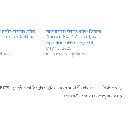
 চাকরির রোডম্যাপ তৈরিতে
ভারত-বাংলাদেশ সীমান্ত বেড়ায় পশ্চিমবঙ্গের
ের প্রথম ক্যাবিনেটেই বড়
সিদ্ধান্তকে ‘ঐতিহাসিক’ বললেন হিমন্ত —
উত্তর-পূর্বের নিরাপত্তায় নতুন আশা
May 13, 2026
dates"
In "News & Updates"
যাপকের
মৃগাশ্রী বরুয়া মিস গ্র্যান্ড ইন্ডিয়া ২০২৬-এ ফার্স্ট রানার-আপ — শিশুশিক্ষার প্র
শ্নে জাতীয় মঞ্চে সরব তেজপুরের মেয়ে