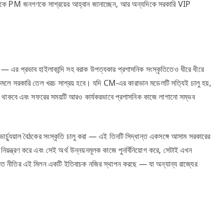
দিকে PM জনগণকে সাশ্রয়ের আহ্বান জানাচ্ছেন, আর অন্যদিকে সরকারি VIP
 নেই — এর প্রভাব হাইলাকান্দি সহ বরাক উপত্যকার প্রশাসনিক সংস্কৃতিতেও ধীরে ধীরে
র কমলে সরকারি তেল খরচ সাশ্রয় হবে। যদি CM-এর কারাভান মডেলটি সত্যিই চালু হয়,
নভয় থাকবে এবং সফরের সময়টি আরও কার্যকরভাবে প্রশাসনিক কাজে লাগানো সম্ভব
ার্চ্যুয়াল বৈঠকের সংস্কৃতি চালু করা — এই তিনটি সিদ্ধান্ত একসঙ্গে আসাম সরকারের
চ নিয়ন্ত্রণ করে এবং সেই অর্থ উন্নয়নমূলক কাজে পুনর্বিনিয়োগ করে, সেটাই এখন
চলিত নীতির এই মিলন একটি ইতিবাচক নজির স্থাপন করছে — যা অন্যান্য রাজ্যের