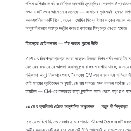
পশ্চিম এশিয়ার সংকট ও বৈশ্বিক জ্বালানি মূল্যবৃদ্ধির প্রেক্ষাপটে প্রধান
তখন একটি তথ্য আলোচনায় এসেছে — আসামের মুখ্যমন্ত্রী হিমন্ত বিশ্ব
কনভয়গুলির একটি নিয়ে চলছেন। মোদির মিতব্যয়িতার ডাকের অনেক আ
আনুষ্ঠানিকভাবে সমস্ত মন্ত্রীর কনভয় কমানোর সিদ্ধান্ত নেওয়া হয়েছে।
হিমন্তের
ছোট
কনভয় —
পাঁচ
বছরের
পুরনো
নীতি
Z Plus নিরাপত্তাপ্রাপ্ত হওয়া সত্ত্বেও হিমন্ত বিশ্ব শর্মার গুয়াহাটি
নেতাদের কনভয়ে যে আলাদা অ্যাম্বুলেন্স বা জ্যামার গাড়ি থাকে, আস
মন্ত্রিসভা আনুষ্ঠানিকভাবে গুয়াহাটির মধ্যে CM-এর কনভয় ছয় গ
সেই সময়ের প্রতিবেদন অনুযায়ী, জেলায় সফরের সময় কনভয় সর্বোচ্চ ১২ট
হয়েছিল — CM-এর কনভয়ের জন্য ট্র্যাফিক আগে থেকে বন্ধ রাখা যাবে 
১৩
মে-
র
ক্যাবিনেট
বৈঠকে
আনুষ্ঠানিক
অনুমোদন —
নতুন
কী
সিদ্ধান্ত
১৩ মে তারিখে হিমন্ত সরকার ২.০-র প্রথম মন্ত্রিসভা বৈঠকে একটি গুরুত্
মন্ত্রীর কনভয় ছোট করা হবে, এবং এই নীতি মুখ্যমন্ত্রী ও রাজ্যপালের