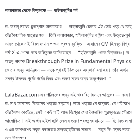
লালাবাজার
থেকে
বিশ্বমঞ্চে —
হাইলাকান্দির
গর্ব
ড. অতনু নাথের জন্মস্থান লালাবাজার — হাইলাকান্দি জেলার এই ছোট শহর থেকেই
তাঁর বৈজ্ঞানিক যাত্রার শুরু। তিনি লালাবাজার, হাইলাকান্দির বাসিন্দা এবং উত্তর-পূর্ব
ভারত থেকে এই বিরল সম্মান পাওয়া প্রথম ব্যক্তি। আসামের CM হিমন্ত বিশ্ব
শর্মা X-এ পোস্ট করে অভিনন্দন জানিয়েছেন — “হাইলাকান্দি থেকে বিশ্বমঞ্চে। ড.
অতনু নাথকে Breakthrough Prize in Fundamental Physics
জেতার জন্য অভিনন্দন — যাকে প্রায়ই ‘বিজ্ঞানের অস্কার’ বলা হয়। তাঁর অর্জন
সমগ্র উত্তর-পূর্বের গর্বের বিষয় এবং তরুণ মনের জন্য অনুপ্রেরণা।”
LalaBazar.com-এর পাঠকদের জন্য এই খবর বিশেষভাবে আনন্দের — কারণ
ড. নাথ আমাদের নিজেদের শহরের সন্তান। লালা শহরের যে রাস্তায়, যে পরিবেশে
তাঁর শৈশব কেটেছে, সেই একই মাটি আজ বিশ্বের সেরা বৈজ্ঞানিক পুরস্কারের গৌরবে
আলোকিত। এই অর্জন হাইলাকান্দি জেলার তরুণ প্রজন্মের সামনে — বিশেষত লালা
ও এর আশপাশের স্কুল-কলেজের ছাত্রছাত্রীদের সামনে — নতুন দিগন্তের দরজা
খুলে দিয়েছে।