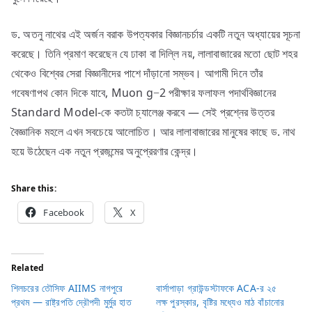
ড. অতনু নাথের এই অর্জন বরাক উপত্যকার বিজ্ঞানচর্চার একটি নতুন অধ্যায়ের সূচনা
করেছে। তিনি প্রমাণ করেছেন যে ঢাকা বা দিল্লি নয়, লালাবাজারের মতো ছোট শহর
থেকেও বিশ্বের সেরা বিজ্ঞানীদের পাশে দাঁড়ানো সম্ভব। আগামী দিনে তাঁর
গবেষণাপথ কোন দিকে যাবে, Muon g−2 পরীক্ষার ফলাফল পদার্থবিজ্ঞানের
Standard Model-কে কতটা চ্যালেঞ্জ করবে — সেই প্রশ্নের উত্তর
বৈজ্ঞানিক মহলে এখন সবচেয়ে আলোচিত। আর লালাবাজারের মানুষের কাছে ড. নাথ
হয়ে উঠেছেন এক নতুন প্রজন্মের অনুপ্রেরণার কেন্দ্র।
Share this:
Facebook
X
Related
শিলচরের তৌসিফ AIIMS নাগপুরে
বার্সাপাড়া গ্রাউন্ডস্টাফকে ACA-র ২৫
প্রথম — রাষ্ট্রপতি দ্রৌপদী মুর্মুর হাত
লক্ষ পুরস্কার, বৃষ্টির মধ্যেও মাঠ বাঁচানোর