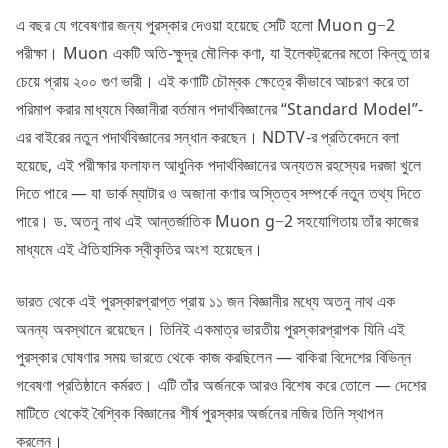
এ বছর যে গবেষণার জন্য পুরস্কার দেওয়া হয়েছে সেটি হলো Muon g−2
পরীক্ষা। Muon একটি অতি-ক্ষুদ্র মৌলিক কণা, যা ইলেকট্রনের মতো কিন্তু তার
চেয়ে প্রায় ২০০ গুণ ভারী। এই কণাটি চৌম্বক ক্ষেত্রে কীভাবে আচরণ করে তা
পরিমাপ করার মাধ্যমে বিজ্ঞানীরা বর্তমান পদার্থবিজ্ঞানের “Standard Model”-
এর বাইরের নতুন পদার্থবিজ্ঞানের সন্ধান করছেন। NDTV-র প্রতিবেদনে বলা
হয়েছে, এই পরীক্ষার ফলাফল আধুনিক পদার্থবিজ্ঞানের অন্যতম রহস্যের দরজা খুলে
দিতে পারে — যা ডার্ক ম্যাটার ও অজানা কণার অস্তিত্ব সম্পর্কে নতুন তথ্য দিতে
পারে। ড. অতনু নাথ এই আন্তর্জাতিক Muon g−2 সহযোগিতায় তাঁর কাজের
মাধ্যমে এই ঐতিহাসিক স্বীকৃতির অংশ হয়েছেন।
ভারত থেকে এই পুরস্কারপ্রাপ্ত প্রায় ১১ জন বিজ্ঞানীর মধ্যে অতনু নাথ এক
অনন্য অবস্থানে রয়েছেন। তিনিই একমাত্র ভারতীয় পুরস্কারপ্রাপক যিনি এই
পুরস্কার ঘোষণার সময় ভারতে থেকে কাজ করছিলেন — বাকিরা বিদেশের বিভিন্ন
গবেষণা প্রতিষ্ঠানে কর্মরত। এটি তাঁর অর্জনকে আরও বিশেষ করে তোলে — দেশের
মাটিতে থেকেই বৈশ্বিক বিজ্ঞানের শীর্ষ পুরস্কার অর্জনের নজির তিনি স্থাপন
করলেন।