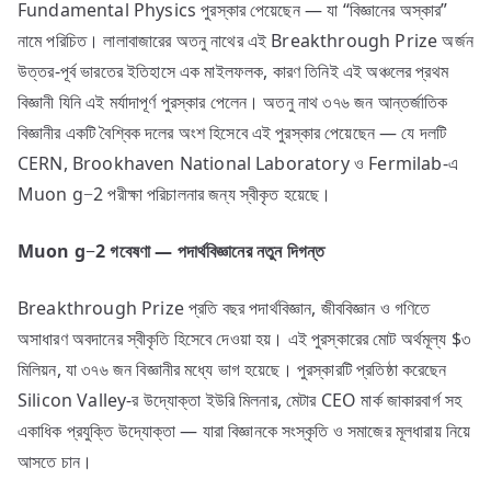
Fundamental Physics পুরস্কার পেয়েছেন — যা “বিজ্ঞানের অস্কার”
নামে পরিচিত। লালাবাজারের অতনু নাথের এই Breakthrough Prize অর্জন
উত্তর-পূর্ব ভারতের ইতিহাসে এক মাইলফলক, কারণ তিনিই এই অঞ্চলের প্রথম
বিজ্ঞানী যিনি এই মর্যাদাপূর্ণ পুরস্কার পেলেন। অতনু নাথ ৩৭৬ জন আন্তর্জাতিক
বিজ্ঞানীর একটি বৈশ্বিক দলের অংশ হিসেবে এই পুরস্কার পেয়েছেন — যে দলটি
CERN, Brookhaven National Laboratory ও Fermilab-এ
Muon g−2 পরীক্ষা পরিচালনার জন্য স্বীকৃত হয়েছে।
Muon g−2
গবেষণা —
পদার্থবিজ্ঞানের
নতুন
দিগন্ত
Breakthrough Prize প্রতি বছর পদার্থবিজ্ঞান, জীববিজ্ঞান ও গণিতে
অসাধারণ অবদানের স্বীকৃতি হিসেবে দেওয়া হয়। এই পুরস্কারের মোট অর্থমূল্য $৩
মিলিয়ন, যা ৩৭৬ জন বিজ্ঞানীর মধ্যে ভাগ হয়েছে। পুরস্কারটি প্রতিষ্ঠা করেছেন
Silicon Valley-র উদ্যোক্তা ইউরি মিলনার, মেটার CEO মার্ক জাকারবার্গ সহ
একাধিক প্রযুক্তি উদ্যোক্তা — যারা বিজ্ঞানকে সংস্কৃতি ও সমাজের মূলধারায় নিয়ে
আসতে চান।