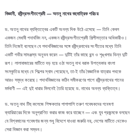
বিজ্ঞানী,
রবীন্দ্রসংগীতপ্রেমী —
অতনু
নাথের
বহুমাত্রিক
পরিচয়
ড. অতনু নাথের ব্যক্তিত্বের একটি অনন্য দিক উঠে এসেছে — তিনি কেবল
একজন মেধাবী পদার্থবিদ নন, একজন রবীন্দ্রসংগীতপ্রেমী শিল্পীসত্তার অধিকারীও।
তিনি নিজেই বলেছেন যে পদার্থবিজ্ঞানের সঙ্গে রবীন্দ্রনাথের সংগীতের মধ্যে তিনি
একটি গভীর সামঞ্জস্য অনুভব করেন — দুটিই তাঁর কাছে ছন্দ ও শৃঙ্খলার ভিন্ন দুটি
রূপ। লালাবাজারের মাটিতে বড় হয়ে ওঠা অতনু নাথ বরাক উপত্যকার বাংলা
সংস্কৃতির মধ্যে যে শিল্পের স্বাদ পেয়েছেন, তা-ই তাঁর বৈজ্ঞানিক যাত্রার পথকে
আরও সমৃদ্ধ করেছে। পদার্থবিজ্ঞানের কঠিন সমীকরণের পাশে রবীন্দ্রনাথের গানের
মর্মবাণী — এই দুই ধারার মিলনেই তৈরি হয়েছে ড. নাথের অনন্য ব্যক্তিত্ব।
ড. অতনু নাথ টিহু কলেজে শিক্ষকতার পাশাপাশি তরুণ গবেষকদের গবেষণা
ক্যারিয়ারের দিকে অনুপ্রাণিত করার কাজ করে যাচ্ছেন — এবং যুব প্রজন্মকে বলছেন
যে বিশ্বমানের গবেষণার জন্য শুধু বিদেশে যাওয়া জরুরি নয়, দেশের মাটিতে থেকেও
সেরা বিজ্ঞান করা সম্ভব।