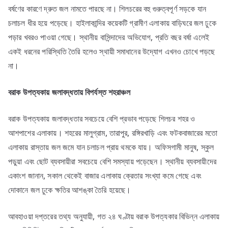
বর্ষণের কারণে দ্রুত জল নামতে পারছে না। শিলচরের বহু গুরুত্বপূর্ণ সড়কে যান
চলাচল ধীর হয়ে পড়েছে। হাইলাকান্দির কয়েকটি গ্রামীণ এলাকায় বাড়িঘরে জল ঢুকে
পড়ার খবরও পাওয়া গেছে। স্থানীয় বাসিন্দাদের অভিযোগ, প্রতি বছর বর্ষা এলেই
একই ধরনের পরিস্থিতি তৈরি হলেও স্থায়ী সমাধানের উদ্যোগ এখনও চোখে পড়ছে
না।
বরাক
উপত্যকায়
জলাবদ্ধতায়
বিপর্যস্ত
শহরাঞ্চল
বরাক উপত্যকায় জলাবদ্ধতার সবচেয়ে বেশি প্রভাব পড়েছে শিলচর শহর ও
আশপাশের এলাকায়। শহরের মালুগ্রাম, তারাপুর, রঙ্গিরখাড়ি এবং ফটকবাজারের মতো
এলাকায় রাস্তায় জল জমে যান চলাচল প্রায় থমকে যায়। অফিসগামী মানুষ, স্কুল
পড়ুয়া এবং ছোট ব্যবসায়ীরা সবচেয়ে বেশি সমস্যায় পড়েছেন। স্থানীয় ব্যবসায়ীদের
একাংশ জানান, সকাল থেকেই বাজার এলাকায় ক্রেতার সংখ্যা কমে গেছে এবং
দোকানে জল ঢুকে ক্ষতির আশঙ্কা তৈরি হয়েছে।
আবহাওয়া দপ্তরের তথ্য অনুযায়ী, গত ২৪ ঘণ্টায় বরাক উপত্যকার বিভিন্ন এলাকায়