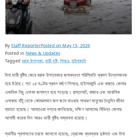
By
Staff Reporter
Posted on
May 15, 2026
Posted in
News & Updates
Tagged
বরাক উপত্যকা
,
ভারী বৃষ্টি
,
শিলচর
,
হাইলাকান্দি
টানা ভারী বৃষ্টির জেরে বরাক উপত্যকায় জলাবদ্ধতা পরিস্থিতি ক্রমশ উদ্বেগজনক
হয়ে উঠছে। গত ২৪ ঘণ্টার প্রবল বর্ষণে শিলচর, হাইলাকান্দি এবং কাছাড় জেলার
একাধিক নিচু এলাকা জলমগ্ন হয়ে পড়েছে। রাস্তাঘাট, বাজার এবং আবাসিক
এলাকায় হাঁটু থেকে কোমরসমান জল জমে যাওয়ায় সাধারণ মানুষের দৈনন্দিন জীবন
ব্যাহত হয়েছে। আবহাওয়া দপ্তর জানিয়েছে, দক্ষিণ আসামের বিভিন্ন জেলায়
আগামী কয়েক দিন আরও ভারী বৃষ্টির সম্ভাবনা রয়েছে।
স্থানীয় প্রশাসনের তরফে জানানো হয়েছে, ড্রেনেজ ব্যবস্থার দুর্বলতা এবং টানা