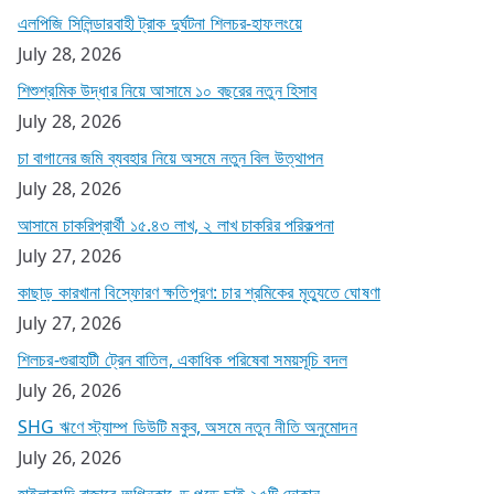
এলপিজি সিলিন্ডারবাহী ট্রাক দুর্ঘটনা শিলচর-হাফলংয়ে
July 28, 2026
শিশুশ্রমিক উদ্ধার নিয়ে আসামে ১০ বছরের নতুন হিসাব
July 28, 2026
চা বাগানের জমি ব্যবহার নিয়ে অসমে নতুন বিল উত্থাপন
July 28, 2026
আসামে চাকরিপ্রার্থী ১৫.৪৩ লাখ, ২ লাখ চাকরির পরিকল্পনা
July 27, 2026
কাছাড় কারখানা বিস্ফোরণ ক্ষতিপূরণ: চার শ্রমিকের মৃত্যুতে ঘোষণা
July 27, 2026
শিলচর-গুৱাহাটী ট্রেন বাতিল, একাধিক পরিষেবা সময়সূচি বদল
July 26, 2026
SHG ঋণে স্ট্যাম্প ডিউটি মকুব, অসমে নতুন নীতি অনুমোদন
July 26, 2026
হাইলাকান্দি বাজারে অগ্নিকাণ্ডে পুড়ে ছাই ২৫টি দোকান