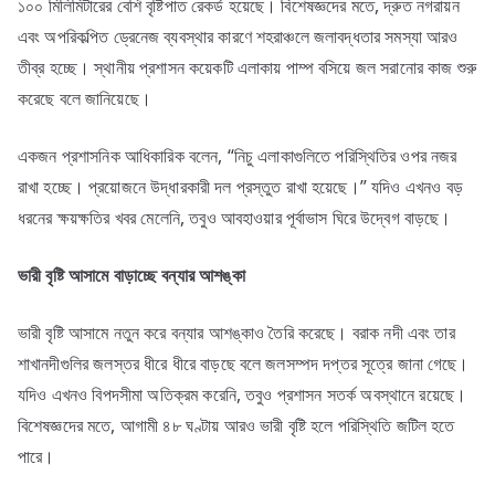
১০০ মিলিমিটারের বেশি বৃষ্টিপাত রেকর্ড হয়েছে। বিশেষজ্ঞদের মতে, দ্রুত নগরায়ন
এবং অপরিকল্পিত ড্রেনেজ ব্যবস্থার কারণে শহরাঞ্চলে জলাবদ্ধতার সমস্যা আরও
তীব্র হচ্ছে। স্থানীয় প্রশাসন কয়েকটি এলাকায় পাম্প বসিয়ে জল সরানোর কাজ শুরু
করেছে বলে জানিয়েছে।
একজন প্রশাসনিক আধিকারিক বলেন, “নিচু এলাকাগুলিতে পরিস্থিতির ওপর নজর
রাখা হচ্ছে। প্রয়োজনে উদ্ধারকারী দল প্রস্তুত রাখা হয়েছে।” যদিও এখনও বড়
ধরনের ক্ষয়ক্ষতির খবর মেলেনি, তবুও আবহাওয়ার পূর্বাভাস ঘিরে উদ্বেগ বাড়ছে।
ভারী
বৃষ্টি
আসামে
বাড়াচ্ছে
বন্যার
আশঙ্কা
ভারী বৃষ্টি আসামে নতুন করে বন্যার আশঙ্কাও তৈরি করেছে। বরাক নদী এবং তার
শাখানদীগুলির জলস্তর ধীরে ধীরে বাড়ছে বলে জলসম্পদ দপ্তর সূত্রে জানা গেছে।
যদিও এখনও বিপদসীমা অতিক্রম করেনি, তবুও প্রশাসন সতর্ক অবস্থানে রয়েছে।
বিশেষজ্ঞদের মতে, আগামী ৪৮ ঘণ্টায় আরও ভারী বৃষ্টি হলে পরিস্থিতি জটিল হতে
পারে।