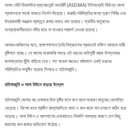
অসম স্টেট ডিজাস্টার ম্যানেজমেন্ট অথরিটি (ASDMA) ইতিমধ্যেই বিভিন্ন জেলা
প্রশাসনকে সতর্ক থাকতে নির্দেশ দিয়েছে। জরুরি পরিস্থিতির জন্য ত্রাণ শিবির এবং
উদ্ধারকারী সরঞ্জাম প্রস্তুত রাখার কথাও বলা হয়েছে। স্থানীয় মানুষদের
অপ্রয়োজনীয়ভাবে নদীর ধারে না যাওয়ার পরামর্শ দেওয়া হয়েছে।
আবহাওয়াবিদদের মতে, বঙ্গোপসাগরে তৈরি নিম্নচাপের প্রভাবেই দক্ষিণ আসামে ভারী
বৃষ্টিপাত হচ্ছে। মে মাসের মাঝামাঝি সময়ে এই ধরনের অতিবৃষ্টি বরাক উপত্যকায়
জলাবদ্ধতার ঝুঁকি বাড়িয়ে দেয়। গত কয়েক বছরেও বর্ষাকালে একই ধরনের
পরিস্থিতির সম্মুখীন হয়েছে শিলচর ও হাইলাকান্দি।
হাইলাকান্দি
ও
লালা
টাউনে
বাড়ছে
উদ্বেগ
হাইলাকান্দি জেলার বহু এলাকায় টানা বৃষ্টির ফলে জল জমে সাধারণ মানুষের ভোগান্তি
বেড়েছে। বিশেষ করে গ্রামীণ রাস্তাগুলিতে কাদা ও জল জমে যান চলাচল কঠিন হয়ে
পড়েছে। লালা টাউন ও আশপাশের এলাকাতেও নিকাশি সমস্যার কারণে বেশ কিছু
জায়গায় জল জমার অভিযোগ উঠেছে।