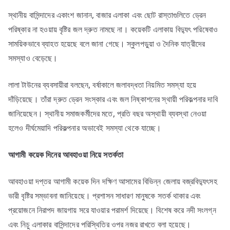
স্থানীয় বাসিন্দাদের একাংশ জানান, বাজার এলাকা এবং ছোট রাস্তাগুলিতে ড্রেন
পরিষ্কার না হওয়ায় বৃষ্টির জল দ্রুত নামছে না। কয়েকটি এলাকায় বিদ্যুৎ পরিষেবাও
সাময়িকভাবে ব্যাহত হয়েছে বলে জানা গেছে। স্কুলপড়ুয়া ও দৈনিক যাত্রীদের
সমস্যাও বেড়েছে।
লালা টাউনের ব্যবসায়ীরা বলছেন, বর্ষাকালে জলাবদ্ধতা নিয়মিত সমস্যা হয়ে
দাঁড়িয়েছে। তাঁরা দ্রুত ড্রেন সংস্কার এবং জল নিষ্কাশনের স্থায়ী পরিকল্পনার দাবি
জানিয়েছেন। স্থানীয় সমাজকর্মীদের মতে, প্রতি বছর অস্থায়ী ব্যবস্থা নেওয়া
হলেও দীর্ঘমেয়াদি পরিকল্পনার অভাবেই সমস্যা থেকে যাচ্ছে।
আগামী
কয়েক
দিনের
আবহাওয়া
নিয়ে
সতর্কতা
আবহাওয়া দপ্তর আগামী কয়েক দিন দক্ষিণ আসামের বিভিন্ন জেলায় বজ্রবিদ্যুৎসহ
ভারী বৃষ্টির সম্ভাবনা জানিয়েছে। প্রশাসন সাধারণ মানুষকে সতর্ক থাকার এবং
প্রয়োজনে নিরাপদ জায়গায় সরে যাওয়ার পরামর্শ দিয়েছে। বিশেষ করে নদী সংলগ্ন
এবং নিচু এলাকার বাসিন্দাদের পরিস্থিতির ওপর নজর রাখতে বলা হয়েছে।