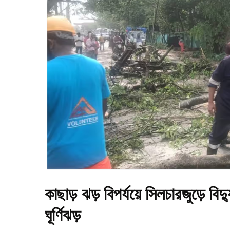
কাছাড় ঝড় বিপর্যয়ে সিলচারজুড়ে বি
ঘূর্ণিঝড়