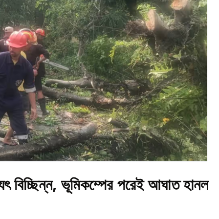
দ্যুৎ বিচ্ছিন্ন, ভূমিকম্পের পরেই আঘাত হানল