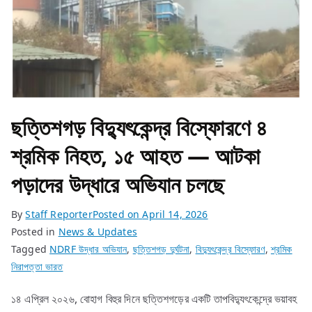
ছত্তিশগড় বিদ্যুৎকেন্দ্র বিস্ফোরণে ৪
শ্রমিক নিহত, ১৫ আহত — আটকা
পড়াদের উদ্ধারে অভিযান চলছে
By
Staff Reporter
Posted on
April 14, 2026
Posted in
News & Updates
Tagged
NDRF উদ্ধার অভিযান
,
ছত্তিশগড় দুর্ঘটনা
,
বিদ্যুৎকেন্দ্র বিস্ফোরণ
,
শ্রমিক
নিরাপত্তা ভারত
১৪ এপ্রিল ২০২৬, বোহাগ বিহুর দিনে ছত্তিশগড়ের একটি তাপবিদ্যুৎকেন্দ্রে ভয়াবহ