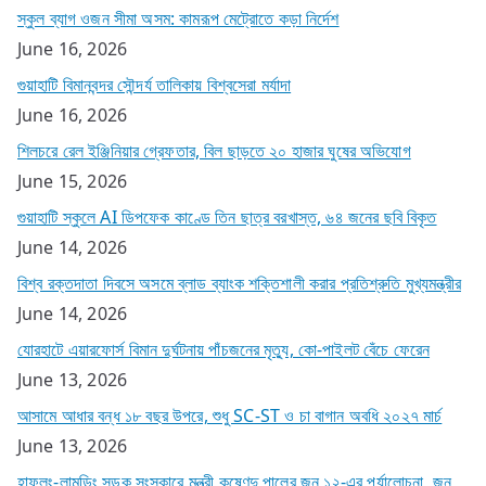
স্কুল ব্যাগ ওজন সীমা অসম: কামরূপ মেট্রোতে কড়া নির্দেশ
June 16, 2026
গুয়াহাটি বিমানবন্দর সৌন্দর্য তালিকায় বিশ্বসেরা মর্যাদা
June 16, 2026
শিলচরে রেল ইঞ্জিনিয়ার গ্রেফতার, বিল ছাড়তে ২০ হাজার ঘুষের অভিযোগ
June 15, 2026
গুয়াহাটি স্কুলে AI ডিপফেক কাণ্ডে তিন ছাত্র বরখাস্ত, ৬৪ জনের ছবি বিকৃত
June 14, 2026
বিশ্ব রক্তদাতা দিবসে অসমে ব্লাড ব্যাংক শক্তিশালী করার প্রতিশ্রুতি মুখ্যমন্ত্রীর
June 14, 2026
যোরহাটে এয়ারফোর্স বিমান দুর্ঘটনায় পাঁচজনের মৃত্যু, কো-পাইলট বেঁচে ফেরেন
June 13, 2026
আসামে আধার বন্ধ ১৮ বছর উপরে, শুধু SC-ST ও চা বাগান অবধি ২০২৭ মার্চ
June 13, 2026
হাফলং-লামডিং সড়ক সংস্কারে মন্ত্রী কৃষ্ণেন্দু পালের জুন ১২-এর পর্যালোচনা, জুন