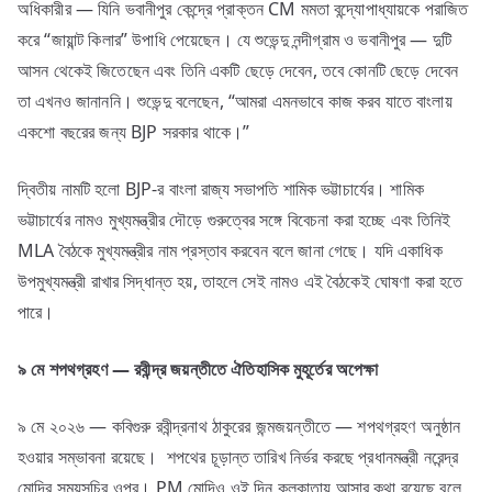
অধিকারীর — যিনি ভবানীপুর কেন্দ্রে প্রাক্তন CM মমতা বন্দ্যোপাধ্যায়কে পরাজিত
করে “জায়ান্ট কিলার” উপাধি পেয়েছেন। যে শুভেন্দু নন্দীগ্রাম ও ভবানীপুর — দুটি
আসন থেকেই জিতেছেন এবং তিনি একটি ছেড়ে দেবেন, তবে কোনটি ছেড়ে দেবেন
তা এখনও জানাননি। শুভেন্দু বলেছেন, “আমরা এমনভাবে কাজ করব যাতে বাংলায়
একশো বছরের জন্য BJP সরকার থাকে।”
দ্বিতীয় নামটি হলো BJP-র বাংলা রাজ্য সভাপতি শামিক ভট্টাচার্যের। শামিক
ভট্টাচার্যের নামও মুখ্যমন্ত্রীর দৌড়ে গুরুত্বের সঙ্গে বিবেচনা করা হচ্ছে এবং তিনিই
MLA বৈঠকে মুখ্যমন্ত্রীর নাম প্রস্তাব করবেন বলে জানা গেছে। যদি একাধিক
উপমুখ্যমন্ত্রী রাখার সিদ্ধান্ত হয়, তাহলে সেই নামও এই বৈঠকেই ঘোষণা করা হতে
পারে।
৯
মে
শপথগ্রহণ —
রবীন্দ্র
জয়ন্তীতে
ঐতিহাসিক
মুহূর্তের
অপেক্ষা
৯ মে ২০২৬ — কবিগুরু রবীন্দ্রনাথ ঠাকুরের জন্মজয়ন্তীতে — শপথগ্রহণ অনুষ্ঠান
হওয়ার সম্ভাবনা রয়েছে। শপথের চূড়ান্ত তারিখ নির্ভর করছে প্রধানমন্ত্রী নরেন্দ্র
মোদির সময়সুচির ওপর। PM মোদিও ওই দিন কলকাতায় আসার কথা রয়েছে বলে