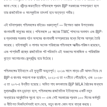
জানা গেছে। রবীন্দ্র জয়ন্তীতে পশ্চিমবঙ্গে প্রথম BJP সরকারের শপথগ্রহণ হলে
তার রাজনৈতিক ও সাংস্কৃতিক তাৎপর্য হবে অত্যন্ত গভীর।
এই ঘটনাপ্রবাহ পশ্চিমবঙ্গের বাইরেও গুরুত্বপূর্ণ — বিশেষত বরাক উপত্যকার
বাংলাভাষী মানুষের কাছে। পশ্চিমবঙ্গে ১৫ বছরের TMC শাসনের অবসান এবং BJP-
র প্রথমবার সরকার গঠন অসমের বাংলাভাষী সম্প্রদায়ের মধ্যে বিশেষ আগ্রহ তৈরি
করেছে। হাইলাকান্দি ও লালার অনেক পরিবারের পশ্চিমবঙ্গে আত্মীয়-পরিজন রয়েছেন,
এবং পার্শ্ববর্তী রাজ্যে রাজনৈতিক পট পরিবর্তন এই অঞ্চলের সামাজিক ও পারিবারিক
বৃত্তে আলোচনার কেন্দ্রবিন্দু হয়ে উঠেছে।
পশ্চিমবঙ্গের ইতিহাসে এই মুহূর্তটি অভূতপূর্ব। ২০১৬ সালে মাত্র ৩টি আসন নিয়ে যে
BJP-র বাংলায় পথচলা শুরু হয়েছিল, ২০২১-এ তা ৭৭টিতে পৌঁছেছিল, এবং ২০২৬-
এ তা ২০৭-এ উন্নীত হয়েছে। অমিত শাহ কলকাতায় BJP MLA বৈঠকের মাধ্যমে
মুখ্যমন্ত্রীর নাম চূড়ান্ত হলে, পশ্চিমবঙ্গের রাজনৈতিক ইতিহাসের একটি নতুন
অধ্যায়ের আনুষ্ঠানিক সূচনা হবে — এবং সেই সরকারের প্রথম ১০০ দিনের কর্মসূচি
ও নীতিগত দিকনির্দেশনাই বলে দেবে, নতুন বাংলা কোন পথে যাত্রা করছে।