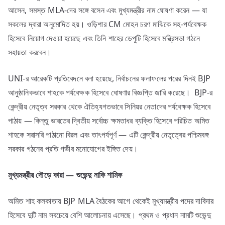
আসেন, সমস্ত MLA-দের সঙ্গে বসেন এবং মুখ্যমন্ত্রীর নাম ঘোষণা করেন — যা
সকলের দ্বারা অনুমোদিত হয়। ওড়িশার CM মোহন চরণ মাঝিকে সহ-পর্যবেক্ষক
হিসেবে নিয়োগ দেওয়া হয়েছে এবং তিনি শাহের ডেপুটি হিসেবে মন্ত্রিসভা গঠনে
সহায়তা করবেন।
UNI-র আরেকটি প্রতিবেদনে বলা হয়েছে, নির্বাচনের ফলাফলের পরের দিনই BJP
আনুষ্ঠানিকভাবে শাহকে পর্যবেক্ষক হিসেবে ঘোষণার বিজ্ঞপ্তি জারি করেছে। BJP-র
কেন্দ্রীয় নেতৃত্ব সরকার থেকে ঐতিহ্যগতভাবে সিনিয়র নেতাদের পর্যবেক্ষক হিসেবে
পাঠায় — কিন্তু ভারতের দ্বিতীয় সর্বোচ্চ ক্ষমতাধর ব্যক্তি হিসেবে পরিচিত অমিত
শাহকে সরাসরি পাঠানো বিরল এবং তাৎপর্যপূর্ণ — এটি কেন্দ্রীয় নেতৃত্বের পশ্চিমবঙ্গ
সরকার গঠনের প্রতি গভীর মনোযোগের ইঙ্গিত দেয়।
মুখ্যমন্ত্রীর
দৌড়ে
কারা —
শুভেন্দু
নাকি
শামিক
অমিত শাহ কলকাতায় BJP MLA বৈঠকের আগে থেকেই মুখ্যমন্ত্রীর পদের দাবিদার
হিসেবে দুটি নাম সবচেয়ে বেশি আলোচনায় এসেছে। প্রথম ও প্রধান নামটি শুভেন্দু