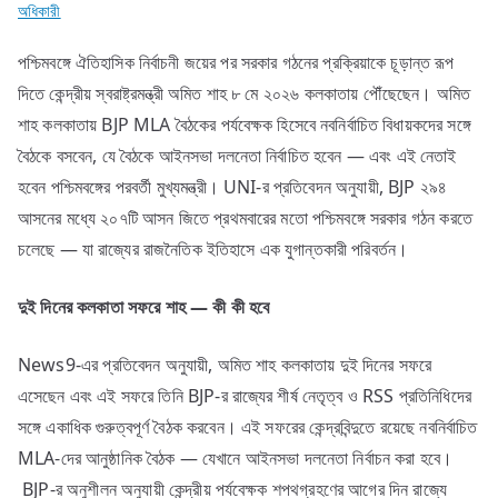
অধিকারী
পশ্চিমবঙ্গে ঐতিহাসিক নির্বাচনী জয়ের পর সরকার গঠনের প্রক্রিয়াকে চূড়ান্ত রূপ
দিতে কেন্দ্রীয় স্বরাষ্ট্রমন্ত্রী অমিত শাহ ৮ মে ২০২৬ কলকাতায় পৌঁছেছেন। অমিত
শাহ কলকাতায় BJP MLA বৈঠকের পর্যবেক্ষক হিসেবে নবনির্বাচিত বিধায়কদের সঙ্গে
বৈঠকে বসবেন, যে বৈঠকে আইনসভা দলনেতা নির্বাচিত হবেন — এবং এই নেতাই
হবেন পশ্চিমবঙ্গের পরবর্তী মুখ্যমন্ত্রী। UNI-র প্রতিবেদন অনুযায়ী, BJP ২৯৪
আসনের মধ্যে ২০৭টি আসন জিতে প্রথমবারের মতো পশ্চিমবঙ্গে সরকার গঠন করতে
চলেছে — যা রাজ্যের রাজনৈতিক ইতিহাসে এক যুগান্তকারী পরিবর্তন।
দুই
দিনের
কলকাতা
সফরে
শাহ —
কী
কী
হবে
News9-এর প্রতিবেদন অনুযায়ী, অমিত শাহ কলকাতায় দুই দিনের সফরে
এসেছেন এবং এই সফরে তিনি BJP-র রাজ্যের শীর্ষ নেতৃত্ব ও RSS প্রতিনিধিদের
সঙ্গে একাধিক গুরুত্বপূর্ণ বৈঠক করবেন। এই সফরের কেন্দ্রবিন্দুতে রয়েছে নবনির্বাচিত
MLA-দের আনুষ্ঠানিক বৈঠক — যেখানে আইনসভা দলনেতা নির্বাচন করা হবে।
BJP-র অনুশীলন অনুযায়ী কেন্দ্রীয় পর্যবেক্ষক শপথগ্রহণের আগের দিন রাজ্যে