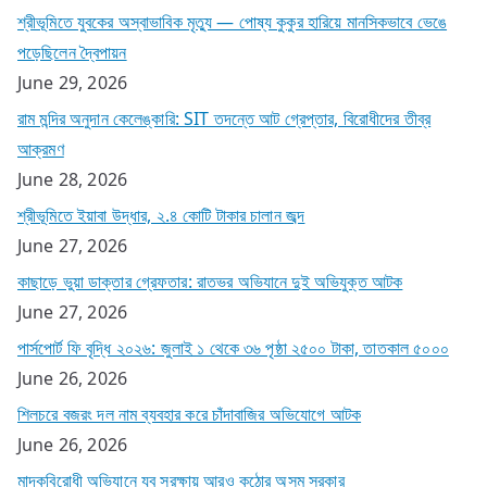
শ্রীভূমিতে যুবকের অস্বাভাবিক মৃত্যু — পোষ্য কুকুর হারিয়ে মানসিকভাবে ভেঙে
পড়েছিলেন দ্বৈপায়ন
June 29, 2026
রাম মন্দির অনুদান কেলেঙ্কারি: SIT তদন্তে আট গ্রেপ্তার, বিরোধীদের তীব্র
আক্রমণ
June 28, 2026
শ্রীভূমিতে ইয়াবা উদ্ধার, ২.৪ কোটি টাকার চালান জব্দ
June 27, 2026
কাছাড়ে ভুয়া ডাক্তার গ্রেফতার: রাতভর অভিযানে দুই অভিযুক্ত আটক
June 27, 2026
পার্সপোর্ট ফি বৃদ্ধি ২০২৬: জুলাই ১ থেকে ৩৬ পৃষ্ঠা ২৫০০ টাকা, তাতকাল ৫০০০
June 26, 2026
শিলচরে বজরং দল নাম ব্যবহার করে চাঁদাবাজির অভিযোগে আটক
June 26, 2026
মাদকবিরোধী অভিযানে যুব সুরক্ষায় আরও কঠোর অসম সরকার