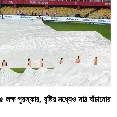
 লক্ষ পুরস্কার, বৃষ্টির মধ্যেও মাঠ বাঁচানোর