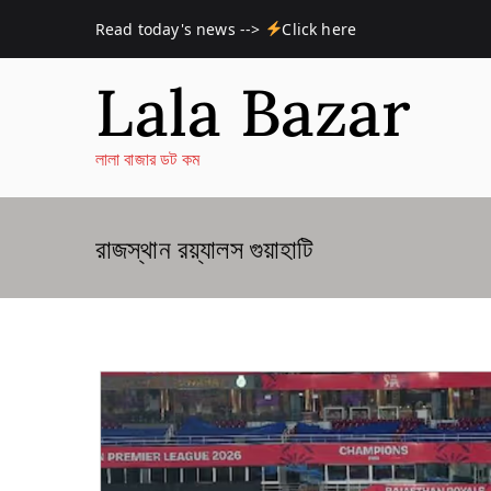
Skip
Read today's news -->
Click here
to
content
Lala Bazar
লালা বাজার ডট কম
রাজস্থান রয়্যালস গুয়াহাটি