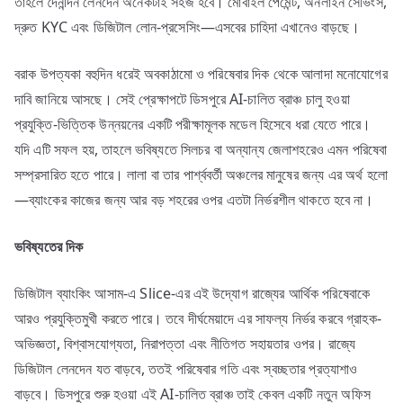
তাহলে দৈনন্দিন লেনদেন অনেকটাই সহজ হবে। মোবাইল পেমেন্ট, অনলাইন সেভিংস,
দ্রুত KYC এবং ডিজিটাল লোন-প্রসেসিং—এসবের চাহিদা এখানেও বাড়ছে।
বরাক উপত্যকা বহুদিন ধরেই অবকাঠামো ও পরিষেবার দিক থেকে আলাদা মনোযোগের
দাবি জানিয়ে আসছে। সেই প্রেক্ষাপটে ডিসপুরে AI-চালিত ব্রাঞ্চ চালু হওয়া
প্রযুক্তি-ভিত্তিক উন্নয়নের একটি পরীক্ষামূলক মডেল হিসেবে ধরা যেতে পারে।
যদি এটি সফল হয়, তাহলে ভবিষ্যতে সিলচর বা অন্যান্য জেলাশহরেও এমন পরিষেবা
সম্প্রসারিত হতে পারে। লালা বা তার পার্শ্ববর্তী অঞ্চলের মানুষের জন্য এর অর্থ হলো
—ব্যাংকের কাজের জন্য আর বড় শহরের ওপর এতটা নির্ভরশীল থাকতে হবে না।
ভবিষ্যতের
দিক
ডিজিটাল ব্যাংকিং আসাম-এ Slice-এর এই উদ্যোগ রাজ্যের আর্থিক পরিষেবাকে
আরও প্রযুক্তিমুখী করতে পারে। তবে দীর্ঘমেয়াদে এর সাফল্য নির্ভর করবে গ্রাহক-
অভিজ্ঞতা, বিশ্বাসযোগ্যতা, নিরাপত্তা এবং নীতিগত সহায়তার ওপর। রাজ্যে
ডিজিটাল লেনদেন যত বাড়বে, ততই পরিষেবার গতি এবং স্বচ্ছতার প্রত্যাশাও
বাড়বে। ডিসপুরে শুরু হওয়া এই AI-চালিত ব্রাঞ্চ তাই কেবল একটি নতুন অফিস