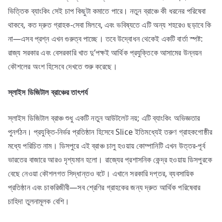
ভিত্তিক ব্যাংকিং সেই চাপ কিছুটা কমাতে পারে। নতুন ব্রাঞ্চে কী ধরনের পরিষেবা
থাকবে, কত দ্রুত গ্রাহক-সেবা মিলবে, এবং ভবিষ্যতে এটি অন্য শহরেও ছড়াবে কি
না—এসব প্রশ্ন এখন গুরুত্ব পাচ্ছে। তবে উদ্বোধন থেকেই একটি বার্তা স্পষ্ট:
রাজ্য সরকার এবং বেসরকারি খাত দু’পক্ষই আর্থিক প্রযুক্তিকে আসামের উন্নয়ন
কৌশলের অংশ হিসেবে দেখতে শুরু করেছে।
স্লাইস
ডিজিটাল
ব্রাঞ্চের
তাৎপর্য
স্লাইস ডিজিটাল ব্রাঞ্চ শুধু একটি নতুন আউটলেট নয়; এটি ব্যাংকিং অভিজ্ঞতার
পুনর্গঠন। প্রযুক্তি-নির্ভর প্রতিষ্ঠান হিসেবে Slice ইতিমধ্যেই তরুণ গ্রাহকগোষ্ঠীর
মধ্যে পরিচিত নাম। ডিসপুরে এই ব্রাঞ্চ চালু হওয়ায় কোম্পানিটি এখন উত্তর-পূর্ব
ভারতের বাজারে আরও দৃশ্যমান হলো। রাজ্যের প্রশাসনিক কেন্দ্র হওয়ায় ডিসপুরকে
বেছে নেওয়া কৌশলগত সিদ্ধান্তও বটে। এখানে সরকারি দপ্তর, ব্যবসায়িক
প্রতিষ্ঠান এবং চাকরিজীবী—সব শ্রেণির গ্রাহকের জন্য দ্রুত আর্থিক পরিষেবার
চাহিদা তুলনামূলক বেশি।