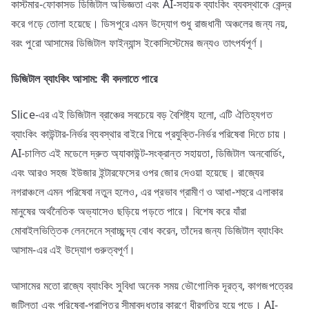
কাস্টমার-ফোকাসড ডিজিটাল অভিজ্ঞতা এবং AI-সহায়ক ব্যাংকিং ব্যবস্থাকে কেন্দ্র
করে গড়ে তোলা হয়েছে। ডিসপুরে এমন উদ্যোগ শুধু রাজধানী অঞ্চলের জন্য নয়,
বরং পুরো আসামের ডিজিটাল ফাইন্যান্স ইকোসিস্টেমের জন্যও তাৎপর্যপূর্ণ।
ডিজিটাল
ব্যাংকিং
আসাম:
কী
বদলাতে
পারে
Slice-এর এই ডিজিটাল ব্রাঞ্চের সবচেয়ে বড় বৈশিষ্ট্য হলো, এটি ঐতিহ্যগত
ব্যাংকিং কাউন্টার-নির্ভর ব্যবস্থার বাইরে গিয়ে প্রযুক্তি-নির্ভর পরিষেবা দিতে চায়।
AI-চালিত এই মডেলে দ্রুত অ্যাকাউন্ট-সংক্রান্ত সহায়তা, ডিজিটাল অনবোর্ডিং,
এবং আরও সহজ ইউজার ইন্টারফেসের ওপর জোর দেওয়া হয়েছে। রাজ্যের
নগরাঞ্চলে এমন পরিষেবা নতুন হলেও, এর প্রভাব গ্রামীণ ও আধা-শহুরে এলাকার
মানুষের অর্থনৈতিক অভ্যাসেও ছড়িয়ে পড়তে পারে। বিশেষ করে যাঁরা
মোবাইলভিত্তিক লেনদেনে স্বাচ্ছন্দ্য বোধ করেন, তাঁদের জন্য ডিজিটাল ব্যাংকিং
আসাম-এর এই উদ্যোগ গুরুত্বপূর্ণ।
আসামের মতো রাজ্যে ব্যাংকিং সুবিধা অনেক সময় ভৌগোলিক দূরত্ব, কাগজপত্রের
জটিলতা এবং পরিষেবা-প্রাপ্তির সীমাবদ্ধতার কারণে ধীরগতির হয়ে পড়ে। AI-